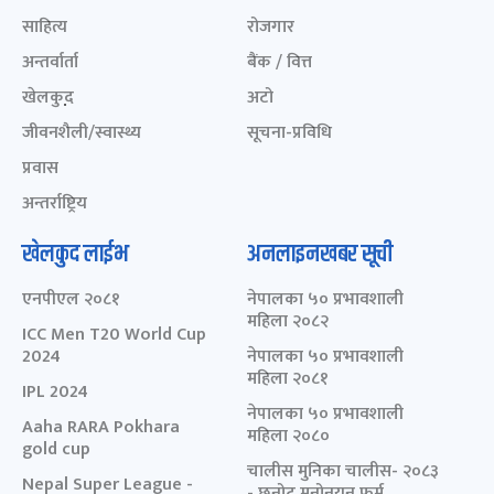
साहित्य
रोजगार
अन्तर्वार्ता
बैंक / वित्त
खेलकुद़़
अटो
जीवनशैली/स्वास्थ्य
सूचना-प्रविधि
प्रवास
अन्तर्राष्ट्रिय
खेलकुद लाईभ
अनलाइनखबर सूची
एनपीएल २०८१
नेपालका ५० प्रभावशाली
महिला २०८२
ICC Men T20 World Cup
2024
नेपालका ५० प्रभावशाली
महिला २०८१
IPL 2024
नेपालका ५० प्रभावशाली
Aaha RARA Pokhara
महिला २०८०
gold cup
चालीस मुनिका चालीस- २०८३
Nepal Super League -
- छनोट मनोनयन फर्म