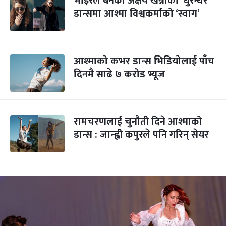
भाइरल बनेको अक्षय खन्नाको ‘धुरन्धर’
डान्समा आश्मा विश्वकर्माको ‘स्वाग’
आश्माको कभर डान्स भिडियोलाई पाँच
दिनमै साढे ७ करोड भ्यूज
रामचरणलाई चुनौती दिने आश्माको
डान्स : जान्ह्वी कपुरले पनि गरिन् सेयर