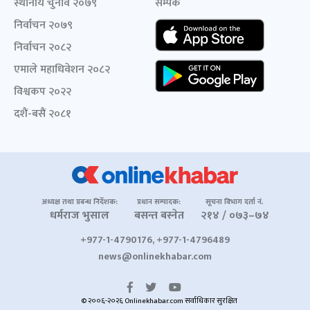
स्थानीय चुनाव २०७९
सम्पर्क
निर्वाचन २०७९
निर्वाचन २०८२
एमाले महाधिवेशन २०८२
विश्वकप २०२२
दशैं-बसैं २०८१
अध्यक्ष तथा प्रबन्ध निर्देशक:
प्रधान सम्पादक:
सूचना विभाग दर्ता नं.
धर्मराज भुसाल
बसन्त बस्नेत
२१४ / ०७३–७४
+977-1-4790176, +977-1-4796489
news@onlinekhabar.com
© २००६-२०२६ Onlinekhabar.com सर्वाधिकार सुरक्षित