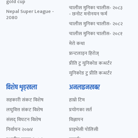
gold cup
चालीस मुनिका चालीस- २०८३
Nepal Super League -
- छनोट मनोनयन फर्म
2080
चालीस मुनिका चालीस- २०८२
चालीस मुनिका चालीस- २०८१
मेरो कथा
फ्रन्टलाइन हिरोज्
प्रीति टु युनिकोड कन्भर्टर
युनिकोड टु प्रीति कन्भर्टर
विशेष शृङ्खला
अनलाइनखबर
सहकारी संकट विशेष
हाम्रो टिम
लघुवित्त संकट विशेष
प्रयोगका सर्त
संसद् विघटन विशेष
विज्ञापन
निर्वाचन २०७४
प्राइभेसी पोलिसी