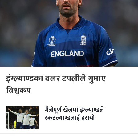
इंग्ल्याण्डका बलर टपलीले गुमाए
विश्वकप
मैत्रीपूर्ण खेलमा इंग्ल्याण्डले
स्कटल्याण्डलाई हरायो