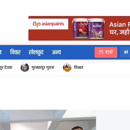
न
विचार
खेलकुद
अन्य
पात्रो
ुर देउवा
पुरबहादुर गुरुङ
तिब्बत