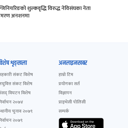
्जिनियरिङको शुल्कवृद्धि विरुद्ध नेविसंघका नेता
मरण अनशनमा
विशेष शृङ्खला
अनलाइनखबर
सहकारी संकट विशेष
हाम्रो टिम
लघुवित्त संकट विशेष
प्रयोगका सर्त
संसद् विघटन विशेष
विज्ञापन
निर्वाचन २०७४
प्राइभेसी पोलिसी
स्थानीय चुनाव २०७९
सम्पर्क
निर्वाचन २०७९