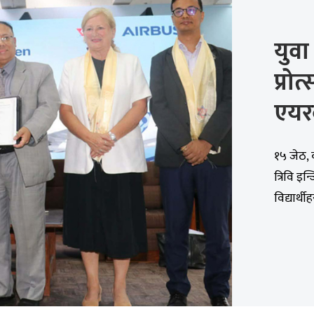
युवा
प्रोत
एयर
१५ जेठ, 
त्रिवि इ
विद्यार्थी