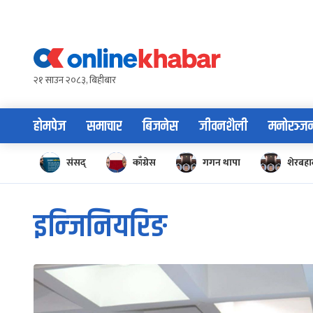
Skip
to
content
२१ साउन २०८३, बिहीबार
होमपेज
समाचार
बिजनेस
जीवनशैली
मनोरञ्ज
संसद्
काँग्रेस
गगन थापा
शेरबहाद
इन्जिनियरिङ