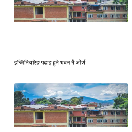
इन्जिनियरिङ पढाइ हुने भवन नै जीर्ण