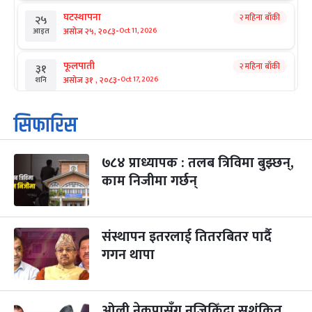
घटस्थापना
२ महिना बाँकी
२५
-
असोज २५, २०८३
Oct 11, 2026
आइत
फूलपाती
२ महिना बाँकी
३१
-
असोज ३१ , २०८३
Oct 17, 2026
शनि
कार्तिक सङ्क्रान्ति
२ महिना बाँकी
१
सिफारिस
-
कार्तिक १, २०८३
Oct 18, 2026
आइत
७८४ प्राध्यापक : तलब त्रिविमा बुझ्छन्,
महानवमी
२ महिना बाँकी
३
-
काम निजीमा गर्छन्
कार्तिक ३, २०८३
Oct 20, 2026
मंगल
विजयादशमी
२ महिना बाँकी
४
-
कार्तिक ४, २०८३
Oct 21, 2026
बुध
संस्थापन इतरलाई तितरबितर पार्दै
गगन थापा
पापा‌ङ्कुशा एकादशी व्रत
२ महिना बाँकी
५
-
कार्तिक ५, २०८३
Oct 22, 2026
बिहि
ओली नेकपासँग नजिकिँदा सशंकित
कुकुर तिहार
३ महिना बाँकी