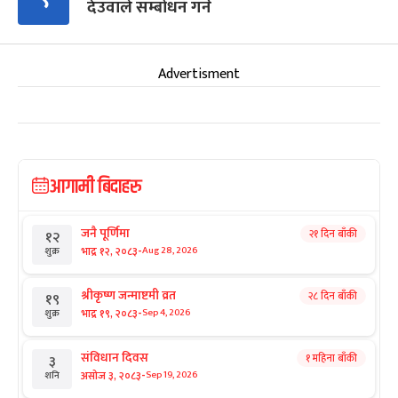
देउवाले सम्बोधन गर्ने
Advertisment
आगामी बिदाहरु
जनै पूर्णिमा
२१ दिन बाँकी
१२
-
भाद्र १२, २०८३
Aug 28, 2026
शुक्र
श्रीकृष्ण जन्माष्टमी व्रत
२८ दिन बाँकी
१९
-
भाद्र १९, २०८३
Sep 4, 2026
शुक्र
संविधान दिवस
१ महिना बाँकी
३
-
असोज ३, २०८३
Sep 19, 2026
शनि