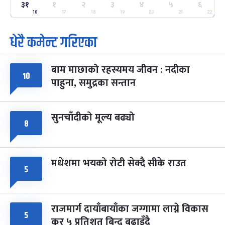
३१
१
२
३
४
५
६
ग्याल्पो ल्होसार
७ महिना बाँकी
२५
-
16
17
18
19
20
21
22
फाल्गुन २५, २०८३
Mar 9, 2027
मंगल
धेरै कमेन्ट गरिएका
पूर्णिमा व्रत
७ महिना बाँकी
७
-
चैत्र ७, २०८३
Mar 21, 2027
आइत
बाम माछाको रहस्यमय जीवन : नदीका
१०
फागुपूर्णिमा
७ महिना बाँकी
८
पाहुना, समुद्रका सन्तान
-
चैत्र ८, २०८३
Mar 22, 2027
सोम
सुनचाँदीको मूल्य बढ्यो
८
मधेशमा भयको रोटी सेक्दै सीके राउत
५
राजमार्ग दायाँबायाँका जग्गामा लाग्ने विकास
५
कर ५ प्रतिशत बिन्दु बढाइँदै