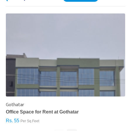
Gothatar
S
Office Space for Rent at Gothatar
H
Rs. 55
R
Per Sq.Feet