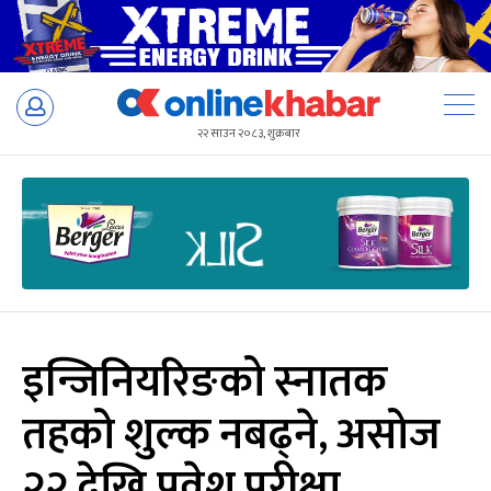
Skip
to
२२ साउन २०८३, शुक्रबार
content
इन्जिनियरिङको स्नातक
तहको शुल्क नबढ्ने, असोज
२२ देखि प्रवेश परीक्षा