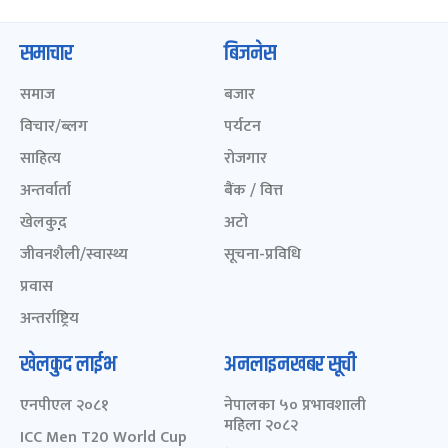
समाचार
बिजनेस
समाज
बजार
विचार/ब्लग
पर्यटन
साहित्य
रोजगार
अन्तर्वार्ता
बैंक / वित्त
खेलकुद़़
अटो
जीवनशैली/स्वास्थ्य
सूचना-प्रविधि
प्रवास
अन्तर्राष्ट्रिय
खेलकुद लाईभ
अनलाइनखबर सूची
एनपीएल २०८१
नेपालका ५० प्रभावशाली
महिला २०८२
ICC Men T20 World Cup