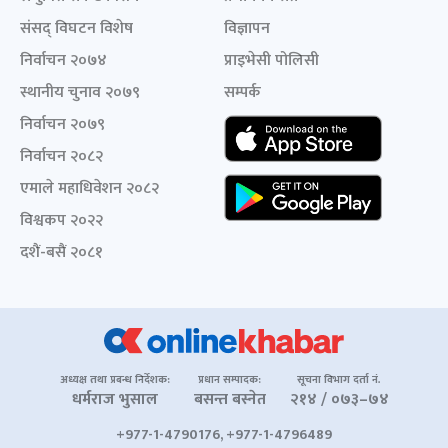
संसद् विघटन विशेष
विज्ञापन
निर्वाचन २०७४
प्राइभेसी पोलिसी
स्थानीय चुनाव २०७९
सम्पर्क
निर्वाचन २०७९
निर्वाचन २०८२
एमाले महाधिवेशन २०८२
विश्वकप २०२२
दशैं-बसैं २०८१
अध्यक्ष तथा प्रबन्ध निर्देशक:
प्रधान सम्पादक:
सूचना विभाग दर्ता नं.
धर्मराज भुसाल
बसन्त बस्नेत
२१४ / ०७३–७४
+977-1-4790176, +977-1-4796489