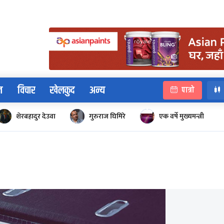
न
विचार
खेलकुद
अन्य
पात्रो
शेरबहादुर देउवा
गुरुराज घिमिरे
एक वर्षे मुख्यमन्त्री