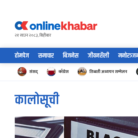
Skip
to
content
२१ साउन २०८३, बिहीबार
होमपेज
समाचार
बिजनेस
जीवनशैली
मनोरञ्ज
संसद्
काँग्रेस
तिब्बती अध्ययन सम्मेलन
कालोसूची