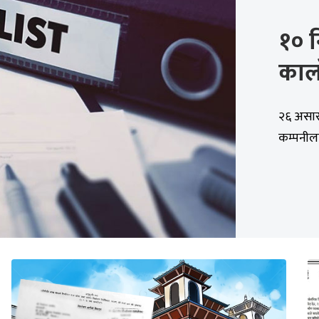
१० न
काल
२६ असार,
कम्पनीला