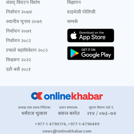
संसद् विघटन विशेष
विज्ञापन
निर्वाचन २०७४
प्राइभेसी पोलिसी
स्थानीय चुनाव २०७९
सम्पर्क
निर्वाचन २०७९
निर्वाचन २०८२
एमाले महाधिवेशन २०८२
विश्वकप २०२२
दशैं-बसैं २०८१
अध्यक्ष तथा प्रबन्ध निर्देशक:
प्रधान सम्पादक:
सूचना विभाग दर्ता नं.
धर्मराज भुसाल
बसन्त बस्नेत
२१४ / ०७३–७४
+977-1-4790176, +977-1-4796489
news@onlinekhabar.com