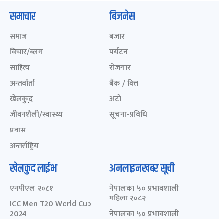
समाचार
बिजनेस
समाज
बजार
विचार/ब्लग
पर्यटन
साहित्य
रोजगार
अन्तर्वार्ता
बैंक / वित्त
खेलकुद़़
अटो
जीवनशैली/स्वास्थ्य
सूचना-प्रविधि
प्रवास
अन्तर्राष्ट्रिय
खेलकुद लाईभ
अनलाइनखबर सूची
एनपीएल २०८१
नेपालका ५० प्रभावशाली
महिला २०८२
ICC Men T20 World Cup
2024
नेपालका ५० प्रभावशाली