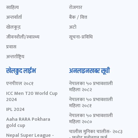
साहित्य
रोजगार
अन्तर्वार्ता
बैंक / वित्त
खेलकुद़़
अटो
जीवनशैली/स्वास्थ्य
सूचना-प्रविधि
प्रवास
अन्तर्राष्ट्रिय
खेलकुद लाईभ
अनलाइनखबर सूची
एनपीएल २०८१
नेपालका ५० प्रभावशाली
महिला २०८२
ICC Men T20 World Cup
2024
नेपालका ५० प्रभावशाली
महिला २०८१
IPL 2024
नेपालका ५० प्रभावशाली
Aaha RARA Pokhara
महिला २०८०
gold cup
चालीस मुनिका चालीस- २०८३
Nepal Super League -
- छनोट मनोनयन फर्म