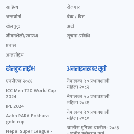
साहित्य
रोजगार
अन्तर्वार्ता
बैंक / वित्त
खेलकुद़़
अटो
जीवनशैली/स्वास्थ्य
सूचना-प्रविधि
प्रवास
अन्तर्राष्ट्रिय
खेलकुद लाईभ
अनलाइनखबर सूची
एनपीएल २०८१
नेपालका ५० प्रभावशाली
महिला २०८२
ICC Men T20 World Cup
2024
नेपालका ५० प्रभावशाली
महिला २०८१
IPL 2024
नेपालका ५० प्रभावशाली
Aaha RARA Pokhara
महिला २०८०
gold cup
चालीस मुनिका चालीस- २०८३
Nepal Super League -
- छनोट मनोनयन फर्म