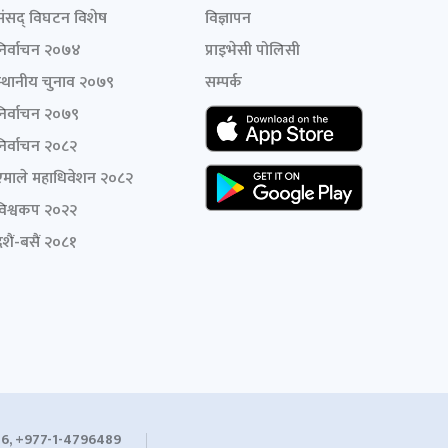
संसद् विघटन विशेष
विज्ञापन
निर्वाचन २०७४
प्राइभेसी पोलिसी
स्थानीय चुनाव २०७९
सम्पर्क
निर्वाचन २०७९
निर्वाचन २०८२
एमाले महाधिवेशन २०८२
विश्वकप २०२२
शैं-बसैं २०८१
6, +977-1-4796489