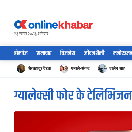
Skip
to
content
२३ साउन २०८३, शनिबार
होमपेज
समाचार
बिजनेस
जीवनशैली
मनोरञ्ज
शेरबहादुर देउवा
एमाले-संकट
बालेन शाह
ग्यालेक्सी फोर के टेलिभिजन