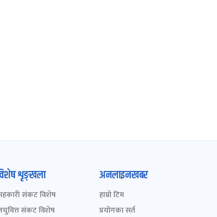
विशेष शृङ्खला
अनलाइनखबर
सहकारी संकट विशेष
हाम्रो टिम
लघुवित्त संकट विशेष
प्रयोगका सर्त