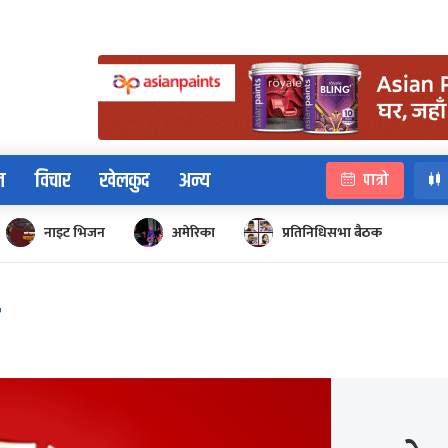
न
विचार
खेलकुद
अन्य
पात्रो
नाइट भिजन
अमेरिका
प्रतिनिधिसभा बैठक