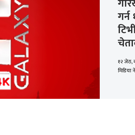
गोर
गर्न 
टिभी
चेत
१२ जेठ,
मिडिया ने