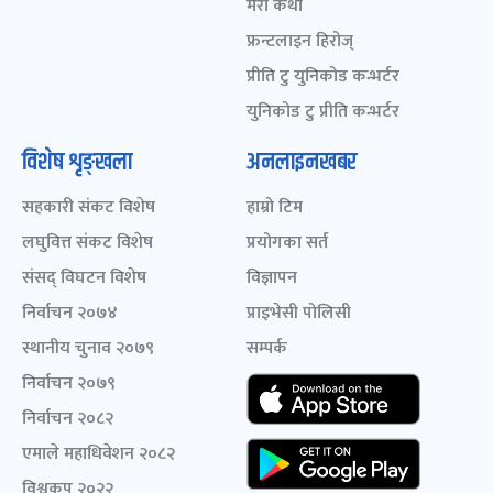
मेरो कथा
फ्रन्टलाइन हिरोज्
प्रीति टु युनिकोड कन्भर्टर
युनिकोड टु प्रीति कन्भर्टर
विशेष शृङ्खला
अनलाइनखबर
सहकारी संकट विशेष
हाम्रो टिम
लघुवित्त संकट विशेष
प्रयोगका सर्त
संसद् विघटन विशेष
विज्ञापन
निर्वाचन २०७४
प्राइभेसी पोलिसी
स्थानीय चुनाव २०७९
सम्पर्क
निर्वाचन २०७९
निर्वाचन २०८२
एमाले महाधिवेशन २०८२
विश्वकप २०२२