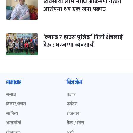
व्यवसायी लामामाथि आक्रमण गरेको
आरोपमा थप एक जना पक्राउ
‘ल्यान्ड र हाउस पुलिङ’ निजी क्षेत्रलाई
देऊ : घरजग्गा व्यवसायी
समाचार
बिजनेस
समाज
बजार
विचार/ब्लग
पर्यटन
साहित्य
रोजगार
अन्तर्वार्ता
बैंक / वित्त
खेलकुद़़
अटो