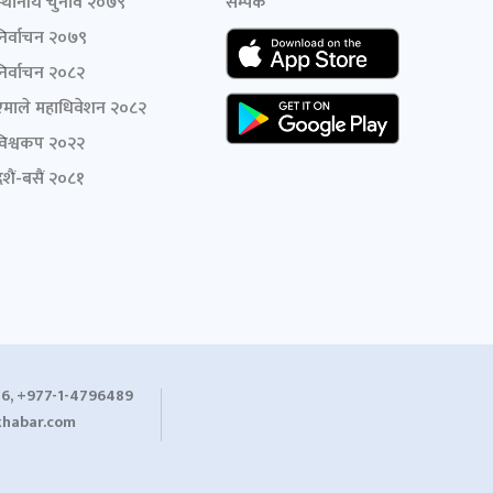
स्थानीय चुनाव २०७९
सम्पर्क
निर्वाचन २०७९
निर्वाचन २०८२
एमाले महाधिवेशन २०८२
विश्वकप २०२२
शैं-बसैं २०८१
6, +977-1-4796489
habar.com