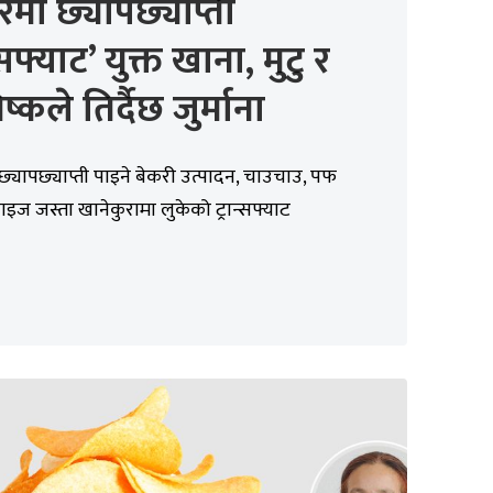
मा छ्यापछ्याप्ती
न्सफ्याट’ युक्त खाना, मुटु र
ष्कले तिर्दैछ जुर्माना
्यापछ्याप्ती पाइने बेकरी उत्पादन, चाउचाउ, पफ
फ्राइज जस्ता खानेकुरामा लुकेको ट्रान्सफ्याट