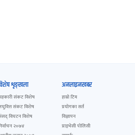
विशेष शृङ्खला
अनलाइनखबर
सहकारी संकट विशेष
हाम्रो टिम
लघुवित्त संकट विशेष
प्रयोगका सर्त
संसद् विघटन विशेष
विज्ञापन
निर्वाचन २०७४
प्राइभेसी पोलिसी