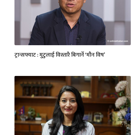
ट्रान्सफ्याट : मुटुलाई विस्तारै बिगार्ने ‘मौन विष’