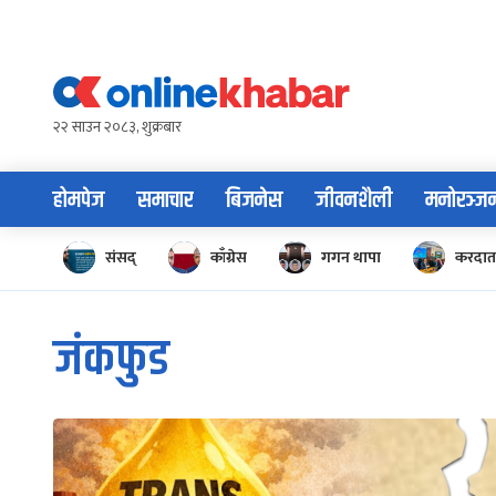
Skip
to
content
२२ साउन २०८३, शुक्रबार
होमपेज
समाचार
बिजनेस
जीवनशैली
मनोरञ्ज
संसद्
काँग्रेस
गगन थापा
करदाता
जंकफुड