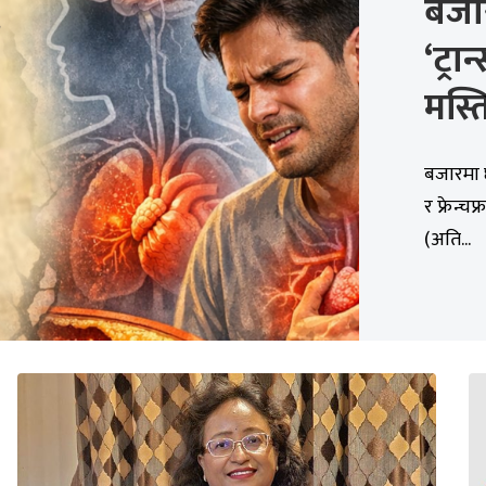
बजार
‘ट्रा
मस्ति
बजारमा छ
र फ्रेन्च
(अति...