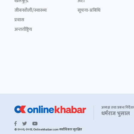
खेलकुद़़
अटो
जीवनशैली/स्वास्थ्य
सूचना-प्रविधि
प्रवास
अन्तर्राष्ट्रिय
अध्यक्ष तथा प्रबन्ध निर्दे
धर्मराज भुसाल
© २००६-२०२६ Onlinekhabar.com सर्वाधिकार सुरक्षित