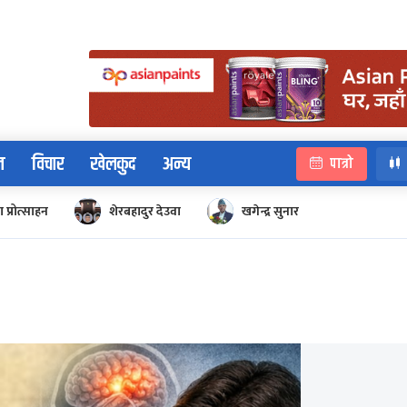
न
विचार
खेलकुद
अन्य
पात्रो
 प्रोत्साहन
शेरबहादुर देउवा
खगेन्द्र सुनार