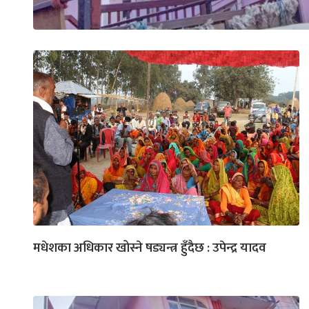
मधेशका अधिकार खोस्ने षड्यन्त्र हुँदैछ : उपेन्द्र यादव