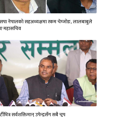
पा नेपालको सहअध्यक्षमा रकम चेम्जोङ, लालबाबुले
ाए महासचिव
र्टीभित्र सर्वशक्तिमान् उपेन्द्रसँग सबै चुप