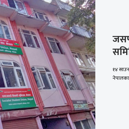
जसपा
समित
१४ साउन
नेपालका क