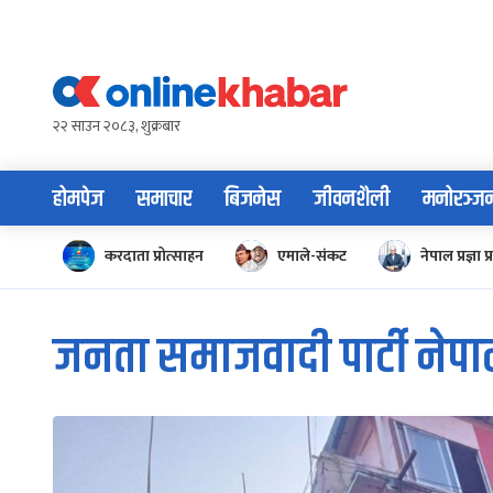
Skip
to
content
२२ साउन २०८३, शुक्रबार
होमपेज
समाचार
बिजनेस
जीवनशैली
मनोरञ्ज
करदाता प्रोत्साहन
एमाले-संकट
नेपाल प्रज्ञा प्
जनता समाजवादी पार्टी नेप