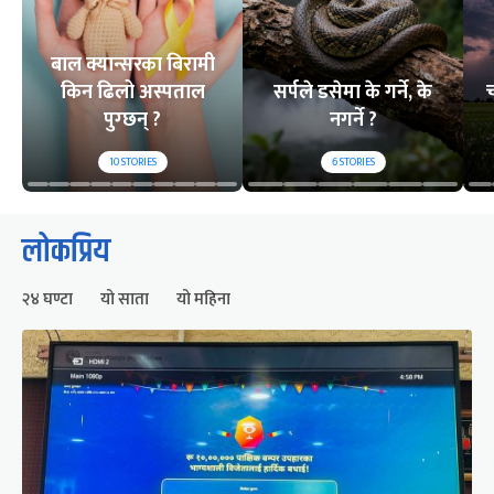
बाल क्यान्सरका बिरामी
किन ढिलो अस्पताल
सर्पले डसेमा के गर्ने, के
च
पुग्छन् ?
नगर्ने ?
10
STORIES
6
STORIES
लोकप्रिय
२४ घण्टा
यो साता
यो महिना