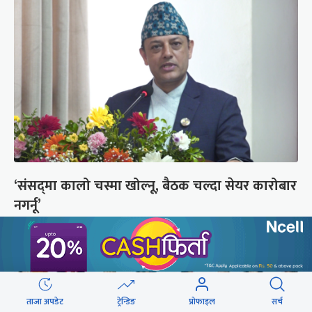
‘संसद्‍मा कालो चस्मा खोल्नू, बैठक चल्दा सेयर कारोबार
नगर्नू’
ताजा अपडेट
ट्रेन्डिङ
प्रोफाइल
सर्च