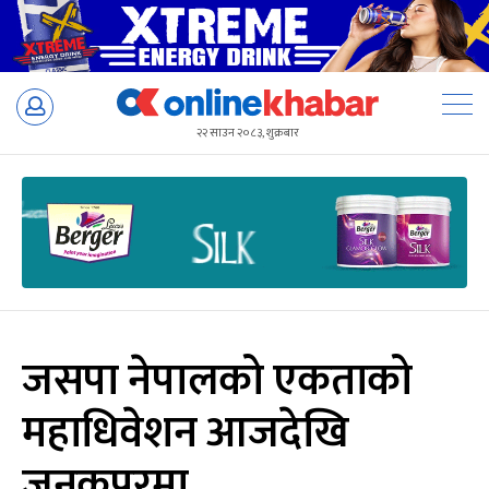
Skip
to
२२ साउन २०८३, शुक्रबार
content
जसपा नेपालको एकताको
महाधिवेशन आजदेखि
जनकपुरमा