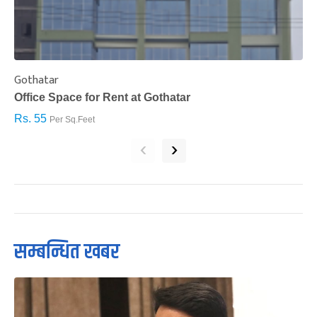
Gothatar
S
Office Space for Rent at Gothatar
H
Rs. 55
R
Per Sq.Feet
‹
›
सम्बन्धित खबर