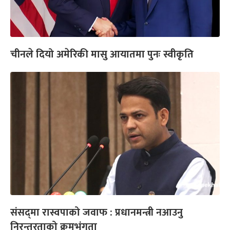
चीनले दियो अमेरिकी मासु आयातमा पुनः स्वीकृति
संसद्‌मा रास्वपाको जवाफ : प्रधानमन्त्री नआउनु
निरन्तरताको क्रमभंगता