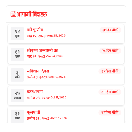
आगामी बिदाहरु
जनै पूर्णिमा
२१ दिन बाँकी
१२
-
भाद्र १२, २०८३
Aug 28, 2026
शुक्र
श्रीकृष्ण जन्माष्टमी व्रत
२८ दिन बाँकी
१९
-
भाद्र १९, २०८३
Sep 4, 2026
शुक्र
संविधान दिवस
१ महिना बाँकी
३
-
असोज ३, २०८३
Sep 19, 2026
शनि
घटस्थापना
२ महिना बाँकी
२५
-
असोज २५, २०८३
Oct 11, 2026
आइत
फूलपाती
२ महिना बाँकी
३१
-
असोज ३१ , २०८३
Oct 17, 2026
शनि