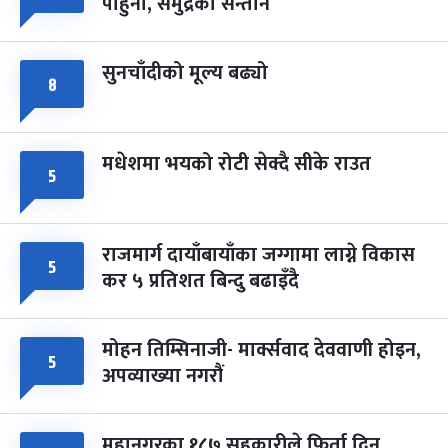
पाहुना, समुद्रका सन्तान
-
चैत्र ८, २०८३
Mar 22, 2027
सोम
सुनचाँदीको मूल्य बढ्यो
८
मधेशमा भयको रोटी सेक्दै सीके राउत
५
राजमार्ग दायाँबायाँका जग्गामा लाग्ने विकास
५
कर ५ प्रतिशत बिन्दु बढाइँदै
मोहन तिम्सिनाजी- मार्क्सवाद देववाणी होइन,
५
अपव्याख्या नगरौं
महानगरका १८७ सहकारीले फिर्ता दिन