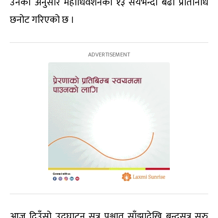
उनका अनुसार महाधिवेशनका १३ सयभन्दा बढी प्रतिनिधि
छनोट गरिएको छ ।
आज दिउँसो उद्घाटन सत्र पश्चात् साँझादेखि बन्दसत्र सुरु