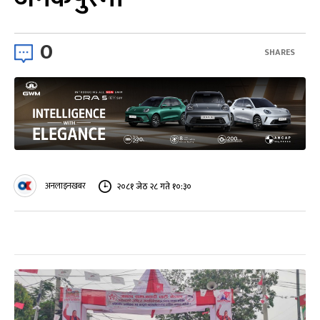
0
SHARES
अनलाइनखबर
२०८१ जेठ २८ गते १०:३०