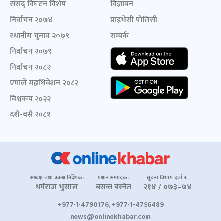
संसद् विघटन विशेष
विज्ञापन
निर्वाचन २०७४
प्राइभेसी पोलिसी
स्थानीय चुनाव २०७९
सम्पर्क
निर्वाचन २०७९
निर्वाचन २०८२
एमाले महाधिवेशन २०८२
विश्वकप २०२२
दशैं-बसैं २०८१
अध्यक्ष तथा प्रबन्ध निर्देशक:
प्रधान सम्पादक:
सूचना विभाग दर्ता नं.
धर्मराज भुसाल
बसन्त बस्नेत
२१४ / ०७३–७४
+977-1-4790176, +977-1-4796489
news@onlinekhabar.com