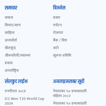
समाचार
बिजनेस
समाज
बजार
विचार/ब्लग
पर्यटन
साहित्य
रोजगार
अन्तर्वार्ता
बैंक / वित्त
खेलकुद़़
अटो
जीवनशैली/स्वास्थ्य
सूचना-प्रविधि
प्रवास
अन्तर्राष्ट्रिय
खेलकुद लाईभ
अनलाइनखबर सूची
एनपीएल २०८१
नेपालका ५० प्रभावशाली
महिला २०८२
ICC Men T20 World Cup
2024
नेपालका ५० प्रभावशाली