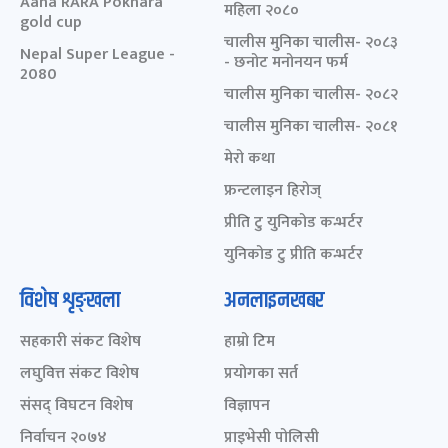
Aaha RARA Pokhara
महिला २०८०
gold cup
चालीस मुनिका चालीस- २०८३
Nepal Super League -
- छनोट मनोनयन फर्म
2080
चालीस मुनिका चालीस- २०८२
चालीस मुनिका चालीस- २०८१
मेरो कथा
फ्रन्टलाइन हिरोज्
प्रीति टु युनिकोड कन्भर्टर
युनिकोड टु प्रीति कन्भर्टर
विशेष शृङ्खला
अनलाइनखबर
सहकारी संकट विशेष
हाम्रो टिम
लघुवित्त संकट विशेष
प्रयोगका सर्त
संसद् विघटन विशेष
विज्ञापन
निर्वाचन २०७४
प्राइभेसी पोलिसी