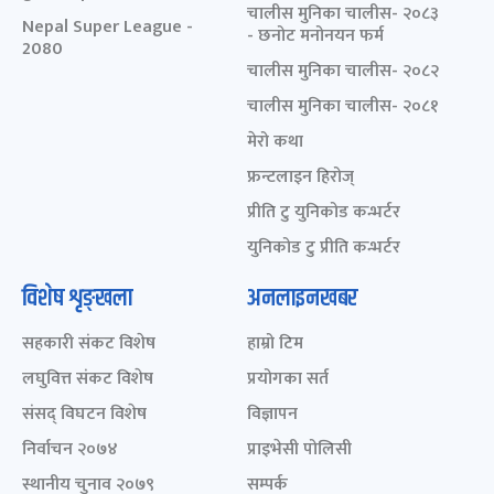
चालीस मुनिका चालीस- २०८३
Nepal Super League -
- छनोट मनोनयन फर्म
2080
चालीस मुनिका चालीस- २०८२
चालीस मुनिका चालीस- २०८१
मेरो कथा
फ्रन्टलाइन हिरोज्
प्रीति टु युनिकोड कन्भर्टर
युनिकोड टु प्रीति कन्भर्टर
विशेष शृङ्खला
अनलाइनखबर
सहकारी संकट विशेष
हाम्रो टिम
लघुवित्त संकट विशेष
प्रयोगका सर्त
संसद् विघटन विशेष
विज्ञापन
निर्वाचन २०७४
प्राइभेसी पोलिसी
स्थानीय चुनाव २०७९
सम्पर्क