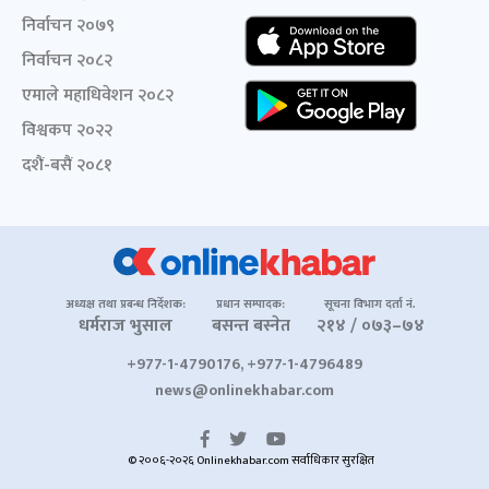
निर्वाचन २०७९
निर्वाचन २०८२
एमाले महाधिवेशन २०८२
विश्वकप २०२२
दशैं-बसैं २०८१
अध्यक्ष तथा प्रबन्ध निर्देशक:
प्रधान सम्पादक:
सूचना विभाग दर्ता नं.
धर्मराज भुसाल
बसन्त बस्नेत
२१४ / ०७३–७४
+977-1-4790176, +977-1-4796489
news@onlinekhabar.com
© २००६-२०२६ Onlinekhabar.com सर्वाधिकार सुरक्षित