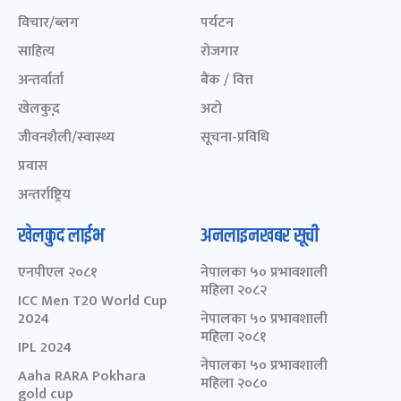
विचार/ब्लग
पर्यटन
साहित्य
रोजगार
अन्तर्वार्ता
बैंक / वित्त
खेलकुद़़
अटो
जीवनशैली/स्वास्थ्य
सूचना-प्रविधि
प्रवास
अन्तर्राष्ट्रिय
खेलकुद लाईभ
अनलाइनखबर सूची
एनपीएल २०८१
नेपालका ५० प्रभावशाली
महिला २०८२
ICC Men T20 World Cup
2024
नेपालका ५० प्रभावशाली
महिला २०८१
IPL 2024
नेपालका ५० प्रभावशाली
Aaha RARA Pokhara
महिला २०८०
gold cup