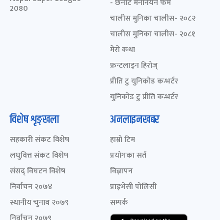
- छनोट मनोनयन फर्म
2080
चालीस मुनिका चालीस- २०८२
चालीस मुनिका चालीस- २०८१
मेरो कथा
फ्रन्टलाइन हिरोज्
प्रीति टु युनिकोड कन्भर्टर
युनिकोड टु प्रीति कन्भर्टर
विशेष शृङ्खला
अनलाइनखबर
सहकारी संकट विशेष
हाम्रो टिम
लघुवित्त संकट विशेष
प्रयोगका सर्त
संसद् विघटन विशेष
विज्ञापन
निर्वाचन २०७४
प्राइभेसी पोलिसी
स्थानीय चुनाव २०७९
सम्पर्क
निर्वाचन २०७९