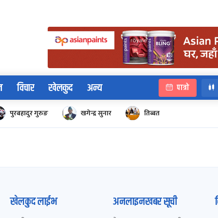
न
विचार
खेलकुद
अन्य
पात्रो
पुरबहादुर गुरुङ
खगेन्द्र सुनार
तिब्बत
खेलकुद लाईभ
अनलाइनखबर सूची