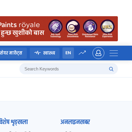
EN
सेयर मार्केट्स
स्वास्थ्य
विशेष शृङ्खला
अनलाइनखबर