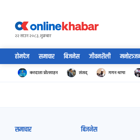
Skip
to
content
२२ साउन २०८३, शुक्रबार
होमपेज
समाचार
बिजनेस
जीवनशैली
मनोरञ्ज
करदाता प्रोत्साहन
संसद्
गगन थापा
समाचार
बिजनेस