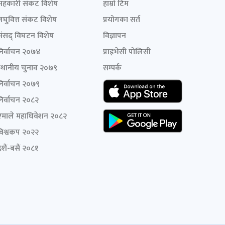
सहकारी संकट विशेष
हाम्रो टिम
लघुवित्त संकट विशेष
प्रयोगका सर्त
संसद् विघटन विशेष
विज्ञापन
निर्वाचन २०७४
प्राइभेसी पोलिसी
स्थानीय चुनाव २०७९
सम्पर्क
निर्वाचन २०७९
निर्वाचन २०८२
एमाले महाधिवेशन २०८२
विश्वकप २०२२
शैं-बसैं २०८१