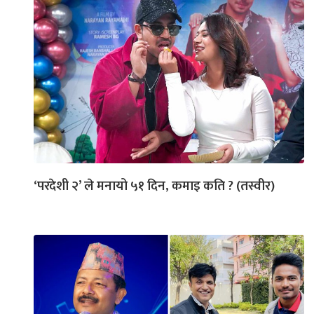
‘परदेशी २’ ले मनायो ५१ दिन, कमाइ कति ? (तस्वीर)