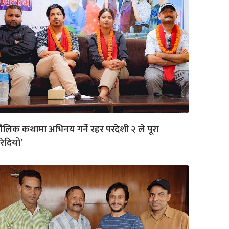
ौलिक कथामा अभिनय गर्ने रहर परदेशी २ ले पूरा
िदियो’