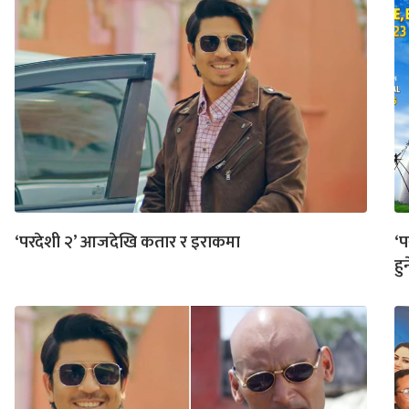
‘परदेशी २’ आजदेखि कतार र इराकमा
‘प
हुन