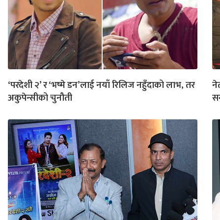
‘परदेशी २’ र ‘भष्मे डन’लाई नयाँ रिलिज नहुँदाको लाभ, तर
ने
अकुपेन्सीको चुनौती
सन