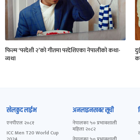
फिल्म ‘परदेशी २’को गीतमा परदेशिएका नेपालीको कथा-
दु
व्यथा
का
खेलकुद लाईभ
अनलाइनखबर सूची
एनपीएल २०८१
नेपालका ५० प्रभावशाली
महिला २०८२
ICC Men T20 World Cup
2024
नेपालका ५० प्रभावशाली