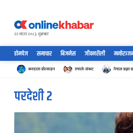
Skip
to
content
२२ साउन २०८३, शुक्रबार
होमपेज
समाचार
बिजनेस
जीवनशैली
मनोरञ्ज
करदाता प्रोत्साहन
एमाले-संकट
नेपाल प्रज्ञा प्
परदेशी २