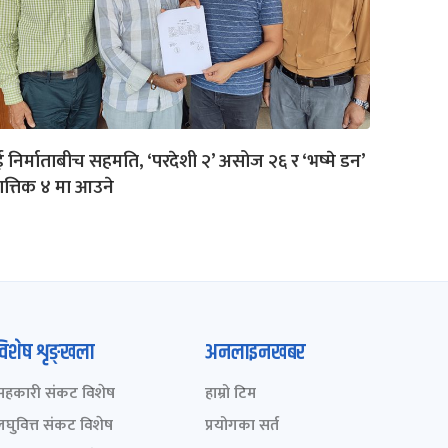
ई निर्माताबीच सहमति, ‘परदेशी २’ असोज २६ र ‘भष्मे डन’
त्तिक ४ मा आउने
विशेष शृङ्खला
अनलाइनखबर
सहकारी संकट विशेष
हाम्रो टिम
लघुवित्त संकट विशेष
प्रयोगका सर्त