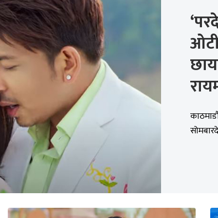
‘परद
ओटीट
छाय
राय
काठमाडौं
सोमबारदेख