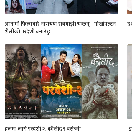
आगामी फिल्मबारे नारायण रायमाझी भन्छन्- ‘गोर्खापल्टन’
दर
शैलीको परदेशी बनाउँछु
हलमा लागे परदेशी २, कौसीद र बसेन्जी
‘इ