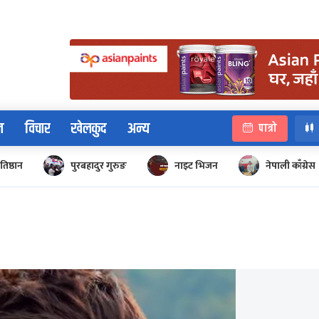
न
विचार
खेलकुद
अन्य
पात्रो
रतिष्ठान
पुरबहादुर गुरुङ
नाइट भिजन
नेपाली काँग्रेस