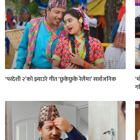
‘परदेशी २’को झ्याउरे गीत ‘छुकेछुके रेलैमा’ सार्वजनिक
‘म
गर