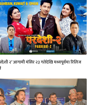
रदेशी २’ आगामी मंसिर २३ गतेदेखि मध्यपूर्वमा रिलिज
े