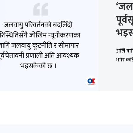
‘जल
पूर्
भइस
अर्लि वा
भनेर कति