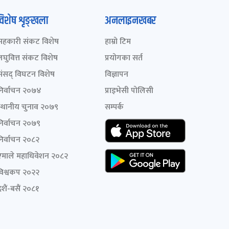
विशेष शृङ्खला
अनलाइनखबर
सहकारी संकट विशेष
हाम्रो टिम
लघुवित्त संकट विशेष
प्रयोगका सर्त
संसद् विघटन विशेष
विज्ञापन
निर्वाचन २०७४
प्राइभेसी पोलिसी
स्थानीय चुनाव २०७९
सम्पर्क
निर्वाचन २०७९
निर्वाचन २०८२
एमाले महाधिवेशन २०८२
विश्वकप २०२२
शैं-बसैं २०८१