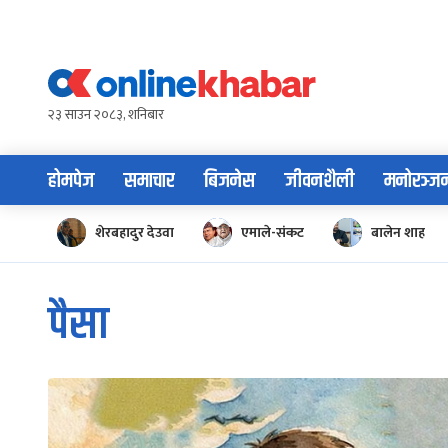
Skip
to
content
२३ साउन २०८३, शनिबार
होमपेज
समाचार
बिजनेस
जीवनशैली
मनोरञ्ज
शेरबहादुर देउवा
एमाले-संकट
बालेन शाह
पैसा