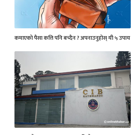
कमाएको पैसा कत्ति पनि बच्दैन ? अपनाउनुहोस् यी ५ उपाय