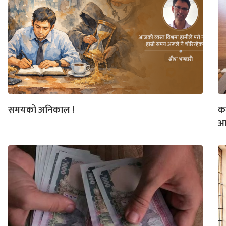
समयको अनिकाल !
कल
आग