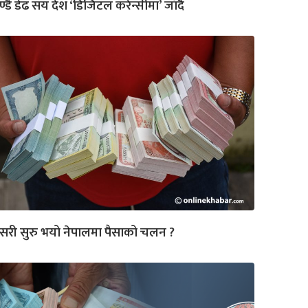
्डै डेढ सय देश ‘डिजिटल करेन्सीमा’ जाँदै
री सुरु भयो नेपालमा पैसाको चलन ?