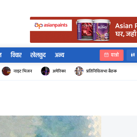
न
विचार
खेलकुद
अन्य
पात्रो
नाइट भिजन
अमेरिका
प्रतिनिधिसभा बैठक