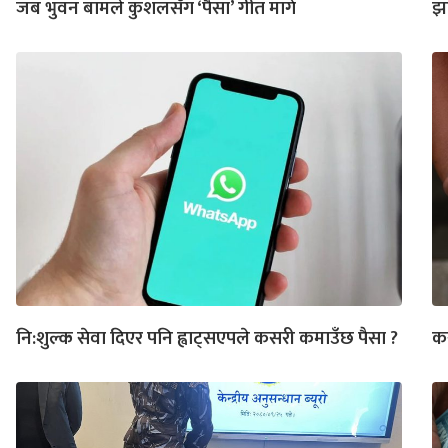
जब भुवन बामले कुशलसँग ‘पैसा’ गीत मागे
झण
नि:शुल्क सेवा दिएर पनि ह्वाट्सएपले कसरी कमाउँछ पैसा ?
कस