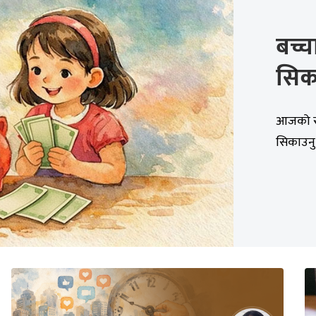
बच्च
सिका
आजको सम
सिकाउनु