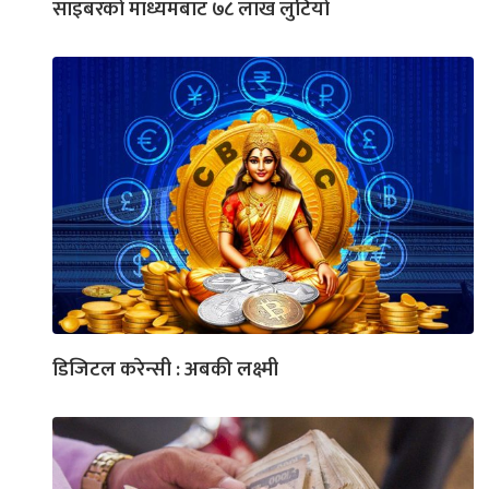
साइबरको माध्यमबाट ७८ लाख लुटियो
डिजिटल करेन्सी : अबकी लक्ष्मी