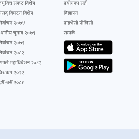
लघुवित्त संकट विशेष
प्रयोगका सर्त
संसद् विघटन विशेष
विज्ञापन
निर्वाचन २०७४
प्राइभेसी पोलिसी
स्थानीय चुनाव २०७९
सम्पर्क
निर्वाचन २०७९
निर्वाचन २०८२
एमाले महाधिवेशन २०८२
विश्वकप २०२२
शैं-बसैं २०८१