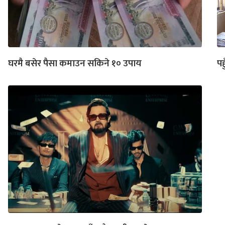
घरमै बसेर पैसा कमाउन सकिने १० उपाय
पह