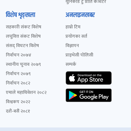
युनिकोड टु प्रीति कन्भर्टर
विशेष शृङ्खला
अनलाइनखबर
सहकारी संकट विशेष
हाम्रो टिम
लघुवित्त संकट विशेष
प्रयोगका सर्त
संसद् विघटन विशेष
विज्ञापन
निर्वाचन २०७४
प्राइभेसी पोलिसी
स्थानीय चुनाव २०७९
सम्पर्क
निर्वाचन २०७९
निर्वाचन २०८२
एमाले महाधिवेशन २०८२
विश्वकप २०२२
दशैं-बसैं २०८१