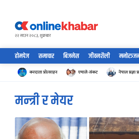
Skip
to
content
२२ साउन २०८३, शुक्रबार
होमपेज
समाचार
बिजनेस
जीवनशैली
मनोरञ्ज
करदाता प्रोत्साहन
एमाले-संकट
नेपाल प्रज्ञा प्
मन्त्री र मेयर