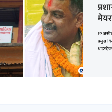
प्रश
मेयरक
१२ असोज,
प्रमुख व
धाइरहेका