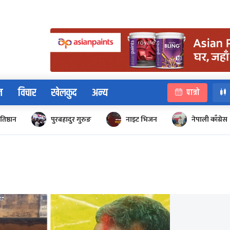
न
विचार
खेलकुद
अन्य
पात्रो
रतिष्ठान
पुरबहादुर गुरुङ
नाइट भिजन
नेपाली काँग्रेस