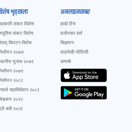
विशेष शृङ्खला
अनलाइनखबर
सहकारी संकट विशेष
हाम्रो टिम
लघुवित्त संकट विशेष
प्रयोगका सर्त
संसद् विघटन विशेष
विज्ञापन
निर्वाचन २०७४
प्राइभेसी पोलिसी
स्थानीय चुनाव २०७९
सम्पर्क
निर्वाचन २०७९
निर्वाचन २०८२
एमाले महाधिवेशन २०८२
विश्वकप २०२२
शैं-बसैं २०८१