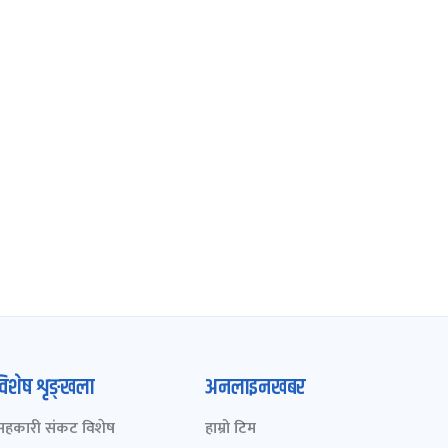
विशेष शृङ्खला
अनलाइनखबर
सहकारी संकट विशेष
हाम्रो टिम