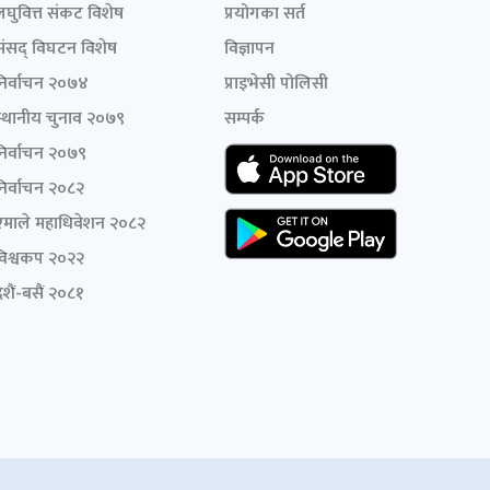
लघुवित्त संकट विशेष
प्रयोगका सर्त
संसद् विघटन विशेष
विज्ञापन
निर्वाचन २०७४
प्राइभेसी पोलिसी
स्थानीय चुनाव २०७९
सम्पर्क
निर्वाचन २०७९
निर्वाचन २०८२
एमाले महाधिवेशन २०८२
विश्वकप २०२२
शैं-बसैं २०८१