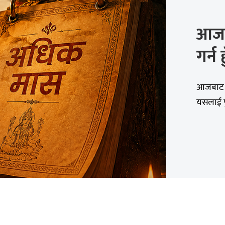
आजब
गर्न 
आजबाट अ
यसलाई पु