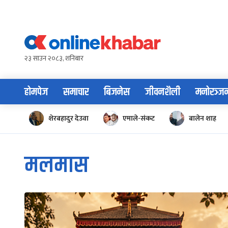
Skip
to
content
२३ साउन २०८३, शनिबार
होमपेज
समाचार
बिजनेस
जीवनशैली
मनोरञ्ज
शेरबहादुर देउवा
एमाले-संकट
बालेन शाह
मलमास