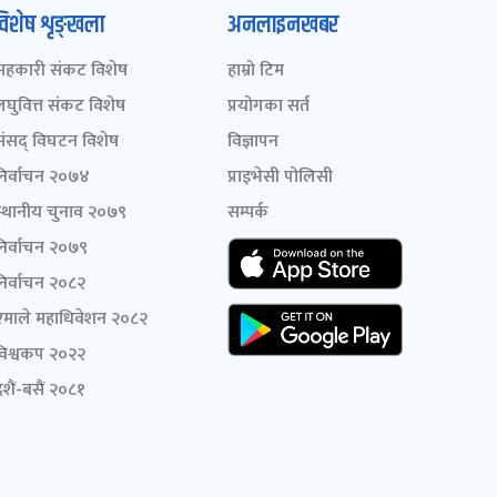
विशेष शृङ्खला
अनलाइनखबर
सहकारी संकट विशेष
हाम्रो टिम
लघुवित्त संकट विशेष
प्रयोगका सर्त
संसद् विघटन विशेष
विज्ञापन
निर्वाचन २०७४
प्राइभेसी पोलिसी
स्थानीय चुनाव २०७९
सम्पर्क
निर्वाचन २०७९
निर्वाचन २०८२
एमाले महाधिवेशन २०८२
विश्वकप २०२२
शैं-बसैं २०८१