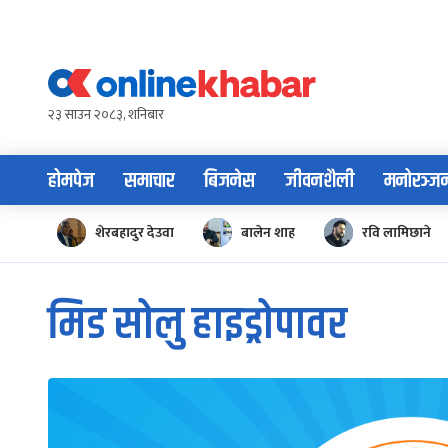
Skip
to
content
२३ साउन २०८३, शनिबार
होमपेज
समाचार
बिजनेस
जीवनशैली
मनोरञ्ज
शेरबहादुर देउवा
बालेन शाह
रवि लामिछाने
मिड सोलु हाइड्रोपावर