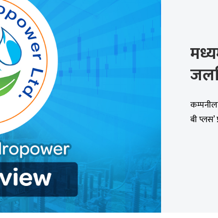
मध्
जलव
कम्पनीला
बी प्लस’ 