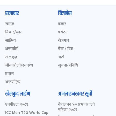
समाचार
बिजनेस
समाज
बजार
विचार/ब्लग
पर्यटन
साहित्य
रोजगार
अन्तर्वार्ता
बैंक / वित्त
खेलकुद़़
अटो
जीवनशैली/स्वास्थ्य
सूचना-प्रविधि
प्रवास
अन्तर्राष्ट्रिय
खेलकुद लाईभ
अनलाइनखबर सूची
एनपीएल २०८१
नेपालका ५० प्रभावशाली
महिला २०८२
ICC Men T20 World Cup