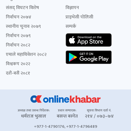
संसद् विघटन विशेष
विज्ञापन
निर्वाचन २०७४
प्राइभेसी पोलिसी
स्थानीय चुनाव २०७९
सम्पर्क
निर्वाचन २०७९
निर्वाचन २०८२
एमाले महाधिवेशन २०८२
विश्वकप २०२२
दशैं-बसैं २०८१
अध्यक्ष तथा प्रबन्ध निर्देशक:
प्रधान सम्पादक:
सूचना विभाग दर्ता नं.
धर्मराज भुसाल
बसन्त बस्नेत
२१४ / ०७३–७४
+977-1-4790176, +977-1-4796489