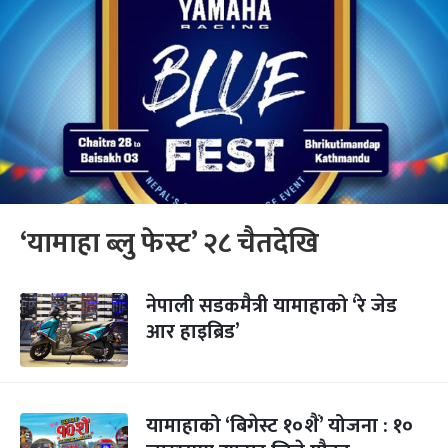
‘यामाहा ब्लु फेस्ट’ २८ चैतदेखि
नेपाली सडकमैत्री यामाहाको ‘रे जेड
आर हाइब्रिड’
यामाहाको ‘बिगेस्ट १०शैं’ योजना : १०