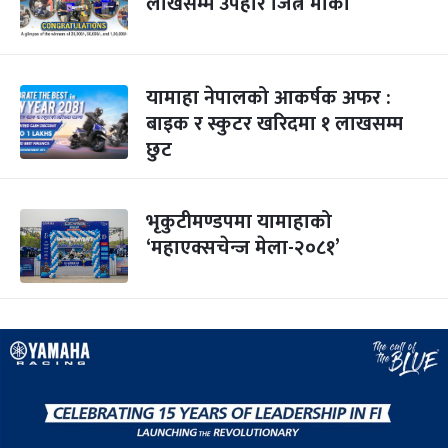
लाखसम्म उपहार जित्ने मौका
यामाहा नेपालको आकर्षक अफर :
बाइक र स्कुटर खरिदमा १ लाखसम्म
छुट
भृकुटीमण्डपमा यामाहाको
‘महाएक्सचेन्ज मेला-२०८१’