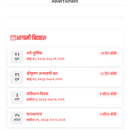
Advertisment
आगामी बिदाहरु
जनै पूर्णिमा
२१ दिन बाँकी
१२
-
भाद्र १२, २०८३
Aug 28, 2026
शुक्र
श्रीकृष्ण जन्माष्टमी व्रत
२८ दिन बाँकी
१९
-
भाद्र १९, २०८३
Sep 4, 2026
शुक्र
संविधान दिवस
१ महिना बाँकी
३
-
असोज ३, २०८३
Sep 19, 2026
शनि
घटस्थापना
२ महिना बाँकी
२५
-
असोज २५, २०८३
Oct 11, 2026
आइत