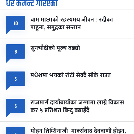
धेरै कमेन्ट गरिएका
पूर्णिमा व्रत
७ महिना बाँकी
७
-
चैत्र ७, २०८३
Mar 21, 2027
आइत
बाम माछाको रहस्यमय जीवन : नदीका
फागुपूर्णिमा
७ महिना बाँकी
८
१०
पाहुना, समुद्रका सन्तान
-
चैत्र ८, २०८३
Mar 22, 2027
सोम
सुनचाँदीको मूल्य बढ्यो
८
मधेशमा भयको रोटी सेक्दै सीके राउत
५
राजमार्ग दायाँबायाँका जग्गामा लाग्ने विकास
५
कर ५ प्रतिशत बिन्दु बढाइँदै
मोहन तिम्सिनाजी- मार्क्सवाद देववाणी होइन,