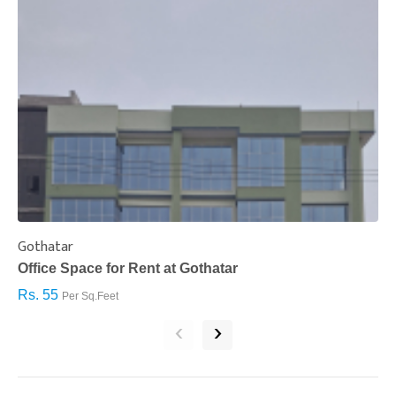
Gothatar
S
Office Space for Rent at Gothatar
H
Rs. 55
R
Per Sq.Feet
‹
›