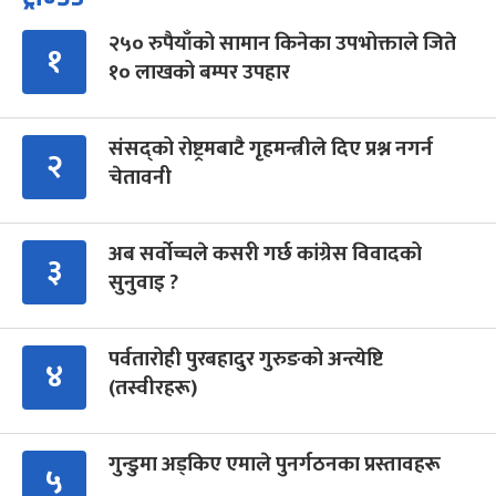
२५० रुपैयाँको सामान किनेका उपभोक्ताले जिते
१
१० लाखको बम्पर उपहार
संसद्को रोष्ट्रमबाटै गृहमन्त्रीले दिए प्रश्न नगर्न
२
चेतावनी
अब सर्वोच्चले कसरी गर्छ कांग्रेस विवादको
३
सुनुवाइ ?
पर्वतारोही पुरबहादुर गुरुङको अन्त्येष्टि
४
(तस्वीरहरू)
गुन्डुमा अड्किए एमाले पुनर्गठनका प्रस्तावहरू
५