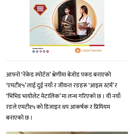
आफ्नो ‘नेकेड स्पोर्टस’ श्रेणीमा बेजोड पकड बनाएको
‘एमटी१५’ लाई दुई नयाँ र जीवन्त रङहरू ‘आइस स्टर्म’ र
‘भिभिड भायोलेट मेटालिक’ मा लन्च गरिएको छ । यी नयाँ
रङले एमटी१५ को डिजाइन थप आकर्षक र प्रिमियम
बनाएको छ ।