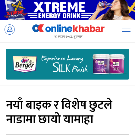
Skip
to
२२ साउन २०८३, शुक्रबार
content
नयाँ बाइक र विशेष छुटले
नाडामा छायो यामाहा