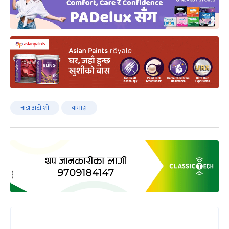
नाडा अटो शो
यामाहा