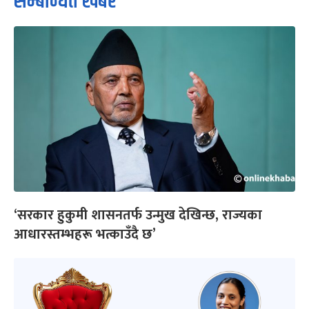
सम्बन्धित खबर
‘सरकार हुकुमी शासनतर्फ उन्मुख देखिन्छ, राज्यका
आधारस्तम्भहरू भत्काउँदै छ’