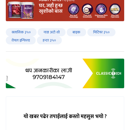
क्लासिक ३५०
नाडा अटो शो
बाइक
मिटियर ३५०
रोयल इन्फिल्ड
हन्टर ३५०
यो खबर पढेर तपाईलाई कस्तो महसुस भयो ?