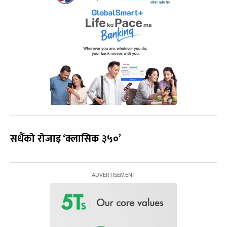
सधैंको रोजाइ ‘क्लासिक ३५०’