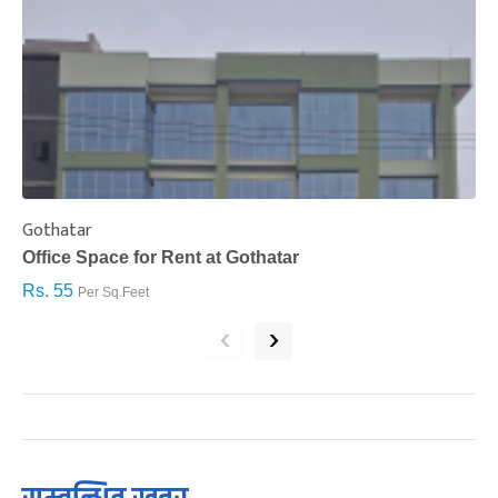
Gothatar
S
Office Space for Rent at Gothatar
H
Rs. 55
R
Per Sq.Feet
‹
›