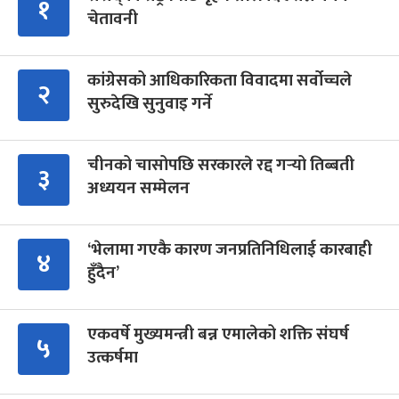
१
चेतावनी
कांग्रेसको आधिकारिकता विवादमा सर्वोच्चले
२
सुरुदेखि सुनुवाइ गर्ने
चीनको चासोपछि सरकारले रद्द गर्‍यो तिब्बती
३
अध्ययन सम्मेलन
‘भेलामा गएकै कारण जनप्रतिनिधिलाई कारबाही
४
हुँदैन’
एकवर्षे मुख्यमन्त्री बन्न एमालेको शक्ति संघर्ष
५
उत्कर्षमा