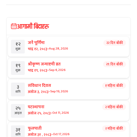
आगामी बिदाहरु
जनै पूर्णिमा
२२ दिन बाँकी
१२
-
भाद्र १२, २०८३
Aug 28, 2026
शुक्र
श्रीकृष्ण जन्माष्टमी व्रत
२९ दिन बाँकी
१९
-
भाद्र १९, २०८३
Sep 4, 2026
शुक्र
संविधान दिवस
१ महिना बाँकी
३
-
असोज ३, २०८३
Sep 19, 2026
शनि
घटस्थापना
२ महिना बाँकी
२५
-
असोज २५, २०८३
Oct 11, 2026
आइत
फूलपाती
२ महिना बाँकी
३१
-
असोज ३१ , २०८३
Oct 17, 2026
शनि