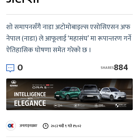
शो समापनसँगै नाडा अटोमोबाइल्स एसोसिएसन अफ
नेपाल (नाडा) ले आफूलाई ‘महासंघ’ मा रूपान्तरण गर्ने
ऐतिहासिक घोषणा समेत गरेको छ ।
0
884
SHARES
अनलाइनखबर
२०८२ भदौ ९ गते १५:०२