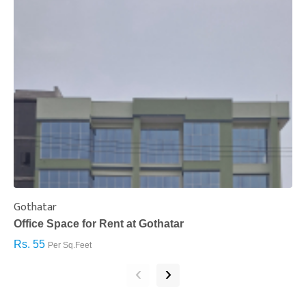
Gothatar
S
Office Space for Rent at Gothatar
H
Rs. 55
R
Per Sq.Feet
‹
›