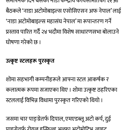
समापनकै दिन बसेको नाडा केन्द्रीय कार्यसमितिको २१औं
बैठकले ‘नाडा अटोमोबाइल्स एसोसिएसन अफ नेपाल’ लाई
‘नाडा अटोमोबाइल्स महासंघ नेपाल’ मा रूपान्तरण गर्ने
प्रस्ताव पारित गर्दै २४ भदौमा विशेष साधारणसभा बोलाउने
घोषणा गरेको छ ।
उत्कृष्ट स्टलहरू पुरस्कृत
शोमा सहभागी कम्पनीहरूले आफ्ना स्टल आकर्षक र
कलात्मक रूपमा सजाएका थिए । शोमा उत्कृष्ट ठहरिएका
स्टललाई विभिन्न विधामा पुरस्कृत गरिएको थियो ।
जसमा चार पाङ्ग्रेतर्फ दिपाल, एमएडब्लू अटो कर्प, दुई
पाङ्ग्रेतर्फ रोयल इन्फिल्ड अल्फा अटोमोटिभ, लाइट