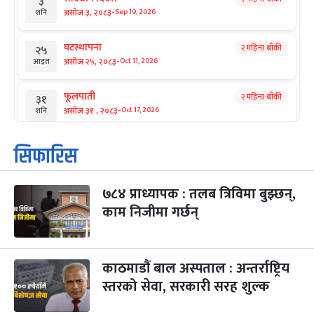
३
-
असोज ३, २०८३
Sep 19, 2026
शनि
घटस्थापना
२ महिना बाँकी
२५
-
असोज २५, २०८३
Oct 11, 2026
आइत
फूलपाती
२ महिना बाँकी
३१
-
असोज ३१ , २०८३
Oct 17, 2026
शनि
कार्तिक सङ्क्रान्ति
२ महिना बाँकी
१
सिफारिस
-
कार्तिक १, २०८३
Oct 18, 2026
आइत
७८४ प्राध्यापक : तलब त्रिविमा बुझ्छन्,
महानवमी
२ महिना बाँकी
३
-
काम निजीमा गर्छन्
कार्तिक ३, २०८३
Oct 20, 2026
मंगल
विजयादशमी
२ महिना बाँकी
४
-
कार्तिक ४, २०८३
Oct 21, 2026
बुध
काठमाडौं बाल अस्पताल : अन्तर्राष्ट्रिय
स्तरको सेवा, सरकारी सरह शुल्क
पापा‌ङ्कुशा एकादशी व्रत
२ महिना बाँकी
५
-
कार्तिक ५, २०८३
Oct 22, 2026
बिहि