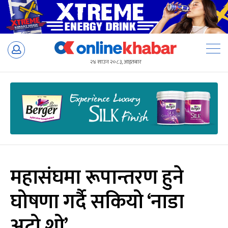
Skip
to
२४ साउन २०८३, आइतबार
content
महासंघमा रूपान्तरण हुने
घोषणा गर्दै सकियो ‘नाडा
अटो शो’