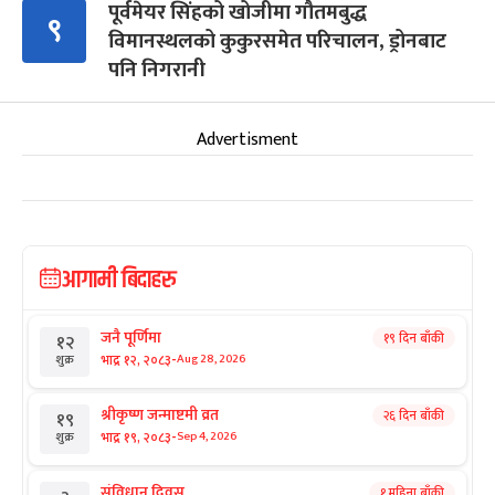
पूर्वमेयर सिंहको खोजीमा गौतमबुद्ध
९
विमानस्थलको कुकुरसमेत परिचालन, ड्रोनबाट
पनि निगरानी
Advertisment
आगामी बिदाहरु
जनै पूर्णिमा
१९ दिन बाँकी
१२
-
भाद्र १२, २०८३
Aug 28, 2026
शुक्र
श्रीकृष्ण जन्माष्टमी व्रत
२६ दिन बाँकी
१९
-
भाद्र १९, २०८३
Sep 4, 2026
शुक्र
संविधान दिवस
१ महिना बाँकी