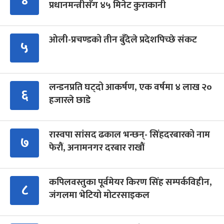
४
प्रधानमन्त्रीसँग ४५ मिनेट कुराकानी
ओली-प्रचण्डको तीन बुँदेले प्रदेशपिच्छे संकट
५
लन्डनप्रति घट्दो आकर्षण, एक वर्षमा ४ लाख २०
६
हजारले छाडे
रास्वपा सांसद ढकाल भन्छन्- सिंहदरबारको नाम
७
फेरौं, अनामनगर दरबार राखौं
कपिलवस्तुका पूर्वमेयर किरण सिंह सम्पर्कविहीन,
८
जंगलमा भेटियो मोटरसाइकल