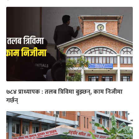
७८४ प्राध्यापक : तलब त्रिविमा बुझ्छन्, काम निजीमा
गर्छन्