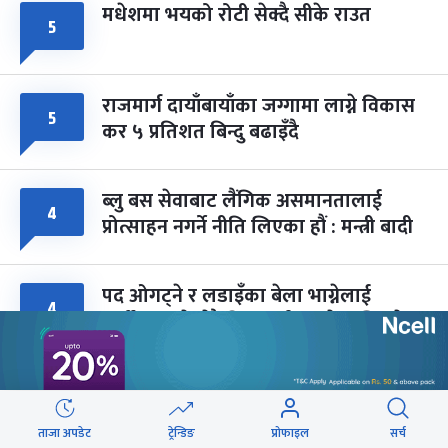
मधेशमा भयको रोटी सेक्दै सीके राउत
५
राजमार्ग दायाँबायाँका जग्गामा लाग्ने विकास
५
कर ५ प्रतिशत बिन्दु बढाइँदै
ब्लु बस सेवाबाट लैंगिक असमानतालाई
४
प्रोत्साहन नगर्ने नीति लिएका हौं : मन्त्री बादी
पद ओगट्ने र लडाइँका बेला भाग्नेलाई
४
पार्टीबाट धकेलेरै बिदा गर्छु : राजेन्द्र लिङ्देन
ताजा अपडेट
ट्रेन्डिङ
प्रोफाइल
सर्च
वेबस्टोरिज