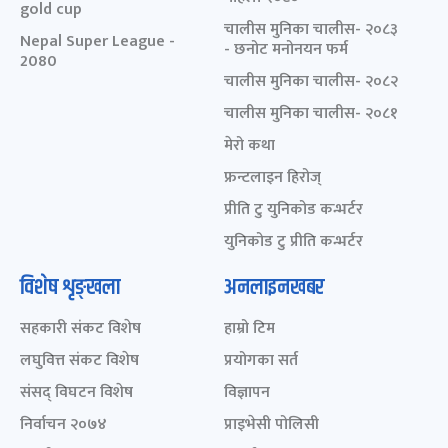
gold cup
चालीस मुनिका चालीस- २०८३
Nepal Super League -
- छनोट मनोनयन फर्म
2080
चालीस मुनिका चालीस- २०८२
चालीस मुनिका चालीस- २०८१
मेरो कथा
फ्रन्टलाइन हिरोज्
प्रीति टु युनिकोड कन्भर्टर
युनिकोड टु प्रीति कन्भर्टर
विशेष शृङ्खला
अनलाइनखबर
सहकारी संकट विशेष
हाम्रो टिम
लघुवित्त संकट विशेष
प्रयोगका सर्त
संसद् विघटन विशेष
विज्ञापन
निर्वाचन २०७४
प्राइभेसी पोलिसी