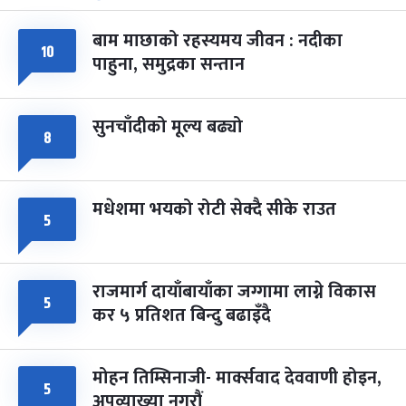
-
चैत्र ७, २०८३
Mar 21, 2027
आइत
बाम माछाको रहस्यमय जीवन : नदीका
फागुपूर्णिमा
७ महिना बाँकी
८
१०
पाहुना, समुद्रका सन्तान
-
चैत्र ८, २०८३
Mar 22, 2027
सोम
सुनचाँदीको मूल्य बढ्यो
८
मधेशमा भयको रोटी सेक्दै सीके राउत
५
राजमार्ग दायाँबायाँका जग्गामा लाग्ने विकास
५
कर ५ प्रतिशत बिन्दु बढाइँदै
मोहन तिम्सिनाजी- मार्क्सवाद देववाणी होइन,
५
अपव्याख्या नगरौं