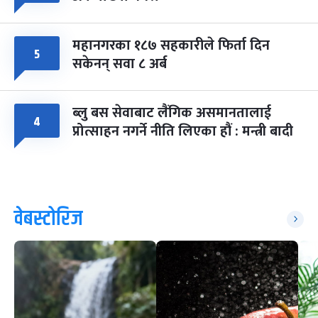
महानगरका १८७ सहकारीले फिर्ता दिन
५
सकेनन् सवा ८ अर्ब
ब्लु बस सेवाबाट लैंगिक असमानतालाई
४
प्रोत्साहन नगर्ने नीति लिएका हौं : मन्त्री बादी
वेबस्टोरिज