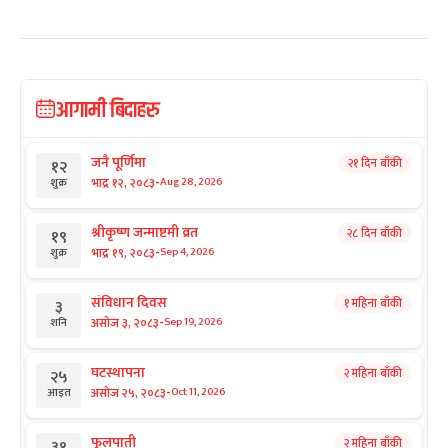
आगामी बिदाहरु
जनै पूर्णिमा
२१ दिन बाँकी
१२
-
भाद्र १२, २०८३
Aug 28, 2026
शुक्र
श्रीकृष्ण जन्माष्टमी व्रत
२८ दिन बाँकी
१९
-
भाद्र १९, २०८३
Sep 4, 2026
शुक्र
संविधान दिवस
१ महिना बाँकी
३
-
असोज ३, २०८३
Sep 19, 2026
शनि
घटस्थापना
२ महिना बाँकी
२५
-
असोज २५, २०८३
Oct 11, 2026
आइत
फूलपाती
२ महिना बाँकी
३१