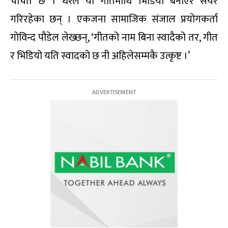
चर्चित छ । धेरैले यो गीतमाथि भिडियो बनाएर सेयर
गरिरहेका छन् । एकजना सामाजिक संजाल प्रयोगकर्ता
गोविन्द पौडेल लेख्छन्, ‘गीतको नाम बिना स्वादैको तर, गीत
र भिडियो यति स्वादको छ नी अहिलेसम्मकै उत्कृष्ट ।’