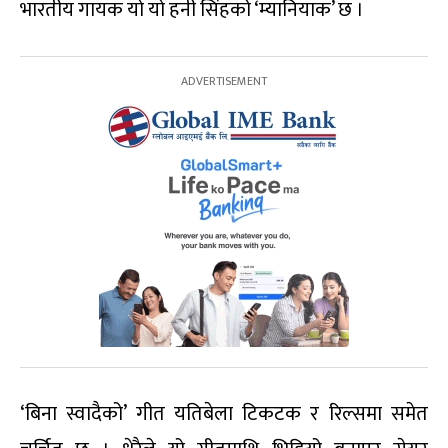
भारतीय गायक यो यो हनी सिंहको ‘म्यानियाक’ छ ।
‘बिना स्वादैको’ गीत यतिबेला टिकटक र रिल्समा समेत