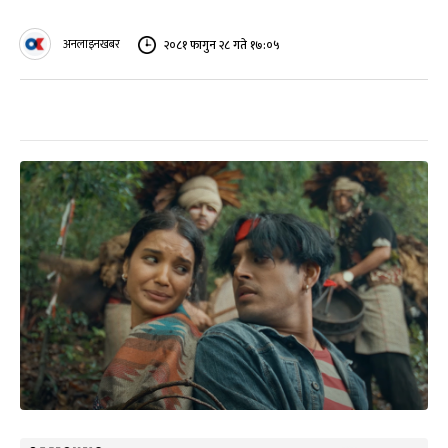
अनलाइनखबर
२०८१ फागुन २८ गते १७:०५