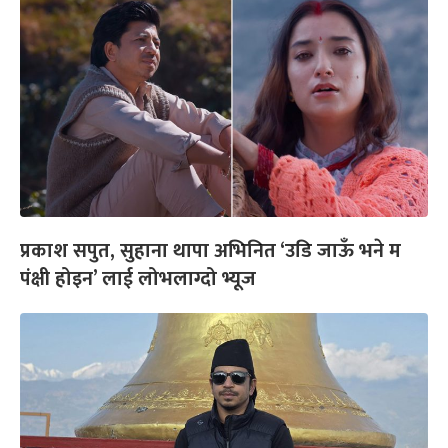
प्रकाश सपुत, सुहाना थापा अभिनित ‘उडि जाऊँ भने म
पंक्षी होइन’ लाई लोभलाग्दो भ्यूज