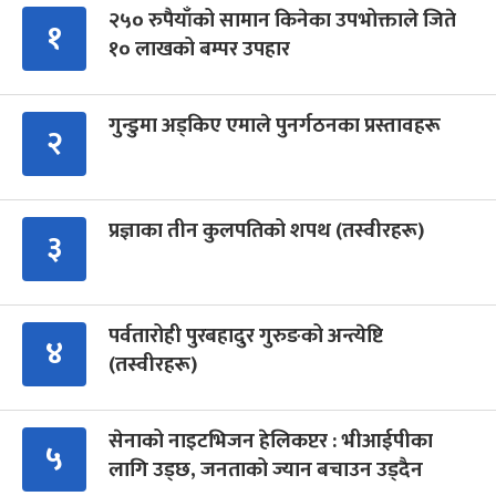
२५० रुपैयाँको सामान किनेका उपभोक्ताले जिते
१
१० लाखको बम्पर उपहार
गुन्डुमा अड्किए एमाले पुनर्गठनका प्रस्तावहरू
२
प्रज्ञाका तीन कुलपतिको शपथ (तस्वीरहरू)
३
पर्वतारोही पुरबहादुर गुरुङको अन्त्येष्टि
४
(तस्वीरहरू)
सेनाको नाइटभिजन हेलिकप्टर : भीआईपीका
५
लागि उड्छ, जनताको ज्यान बचाउन उड्दैन