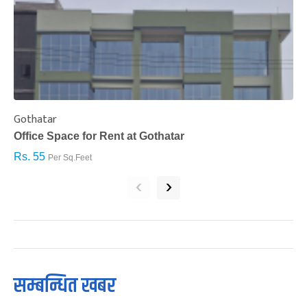
Gothatar
S
Office Space for Rent at Gothatar
H
Rs. 55
R
Per Sq.Feet
‹
›
सम्बन्धित खबर