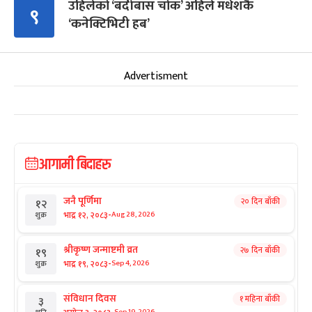
उहिलेको ‘बर्दीबास चोक’ अहिले मधेशकै
९
‘कनेक्टिभिटी हब’
Advertisment
आगामी बिदाहरु
जनै पूर्णिमा
२० दिन बाँकी
१२
-
भाद्र १२, २०८३
Aug 28, 2026
शुक्र
श्रीकृष्ण जन्माष्टमी व्रत
२७ दिन बाँकी
१९
-
भाद्र १९, २०८३
Sep 4, 2026
शुक्र
संविधान दिवस
१ महिना बाँकी
३