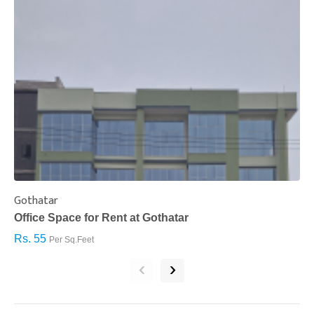
Gothatar
S
Office Space for Rent at Gothatar
H
Rs. 55
R
Per Sq.Feet
‹
›