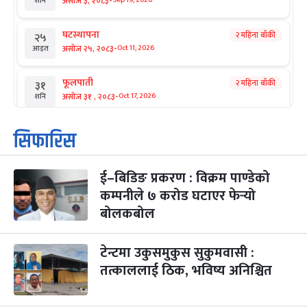
-
असोज ३, २०८३
Sep 19, 2026
शनि
घटस्थापना
२ महिना बाँकी
२५
-
असोज २५, २०८३
Oct 11, 2026
आइत
फूलपाती
२ महिना बाँकी
३१
-
असोज ३१ , २०८३
Oct 17, 2026
शनि
कार्तिक सङ्क्रान्ति
२ महिना बाँकी
१
सिफारिस
-
कार्तिक १, २०८३
Oct 18, 2026
आइत
ई–बिडिङ प्रकरण : विक्रम पाण्डेको
महानवमी
२ महिना बाँकी
३
-
कम्पनीले ७ करोड घटाएर फेर्‍यो
कार्तिक ३, २०८३
Oct 20, 2026
मंगल
बोलकबोल
विजयादशमी
२ महिना बाँकी
४
-
कार्तिक ४, २०८३
Oct 21, 2026
बुध
टेन्टमा उकुसमुकुस सुकुमवासी :
तत्काललाई ठिक, भविष्य अनिश्चित
पापा‌ङ्कुशा एकादशी व्रत
२ महिना बाँकी
५
-
कार्तिक ५, २०८३
Oct 22, 2026
बिहि