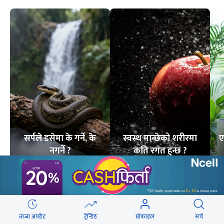
सर्पले डसेमा के गर्ने, के
स्वस्थ मान्छेको शरीरमा
ए
नगर्ने ?
कति रगत हुन्छ ?
6
STORIES
7
STORIES
लोकप्रिय
ताजा अपडेट
ट्रेन्डिङ
प्रोफाइल
सर्च