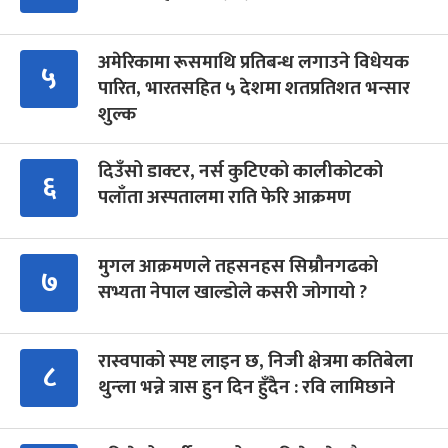
अमेरिकामा रूसमाथि प्रतिबन्ध लगाउने विधेयक
५
पारित, भारतसहित ५ देशमा शतप्रतिशत भन्सार
शुल्क
दिउँसो डाक्टर, नर्स कुटिएको कालीकोटको
६
पलाँता अस्पतालमा राति फेरि आक्रमण
मुगल आक्रमणले तहसनहस सिम्रौनगढको
७
सभ्यता नेपाल खाल्डोले कसरी जोगायो ?
रास्वपाको स्पष्ट लाइन छ, निजी क्षेत्रमा कतिबेला
८
थुन्ला भन्ने त्रास हुन दिन हुँदैन : रवि लामिछाने