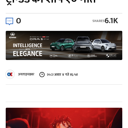
0
6.1K
SHARES
अनलाइनखबर
२०८२ असार ४ गते १६:५४