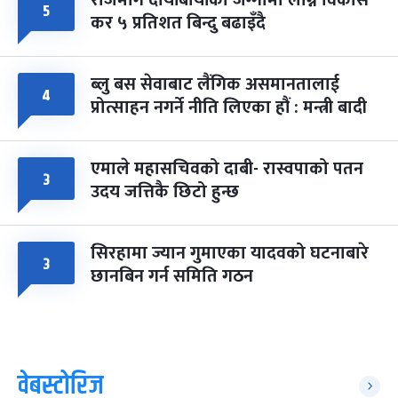
राजमार्ग दायाँबायाँका जग्गामा लाग्ने विकास
५
कर ५ प्रतिशत बिन्दु बढाइँदै
ब्लु बस सेवाबाट लैंगिक असमानतालाई
४
प्रोत्साहन नगर्ने नीति लिएका हौं : मन्त्री बादी
एमाले महासचिवको दाबी- रास्वपाको पतन
३
उदय जत्तिकै छिटो हुन्छ
सिरहामा ज्यान गुमाएका यादवको घटनाबारे
३
छानबिन गर्न समिति गठन
वेबस्टोरिज