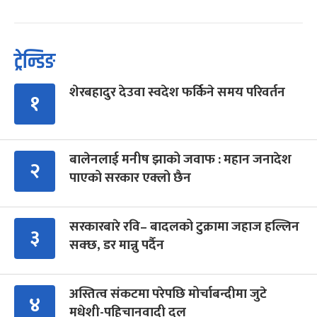
ट्रेन्डिङ
शेरबहादुर देउवा स्वदेश फर्किने समय परिवर्तन
१
बालेनलाई मनीष झाको जवाफ : महान जनादेश
२
पाएको सरकार एक्लो छैन
सरकारबारे रवि– बादलको टुक्रामा जहाज हल्लिन
३
सक्छ, डर मान्नु पर्दैन
अस्तित्व संकटमा परेपछि मोर्चाबन्दीमा जुटे
४
मधेशी-पहिचानवादी दल