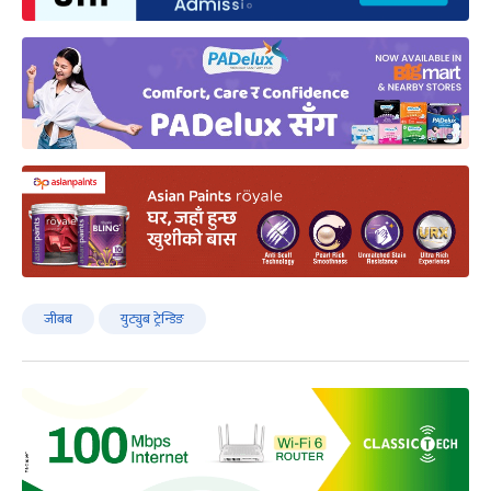
जीबब
युट्युब ट्रेन्डिङ