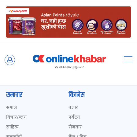
Skip
to
२२ साउन २०८३, शुक्रबार
content
समाचार
बिजनेस
समाज
बजार
विचार/ब्लग
पर्यटन
साहित्य
रोजगार
अन्तर्वार्ता
बैंक / वित्त