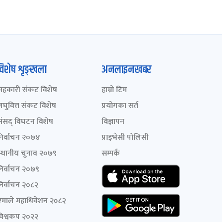
विशेष शृङ्खला
अनलाइनखबर
सहकारी संकट विशेष
हाम्रो टिम
लघुवित्त संकट विशेष
प्रयोगका सर्त
संसद् विघटन विशेष
विज्ञापन
निर्वाचन २०७४
प्राइभेसी पोलिसी
स्थानीय चुनाव २०७९
सम्पर्क
निर्वाचन २०७९
निर्वाचन २०८२
एमाले महाधिवेशन २०८२
विश्वकप २०२२