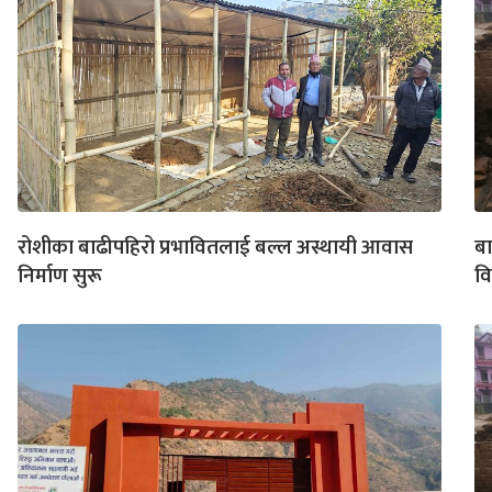
रोशीका बाढीपहिरो प्रभावितलाई बल्ल अस्थायी आवास
बा
निर्माण सुरू
व