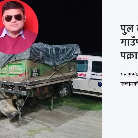
पुल 
गाउँ
पक्र
गत असो
फलामको प