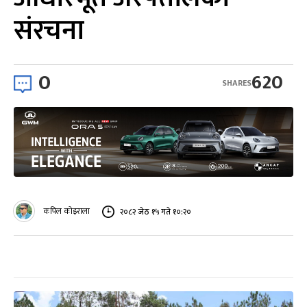
संरचना
0
620
SHARES
कपिल कोइराला
२०८२ जेठ १५ गते १०:२०