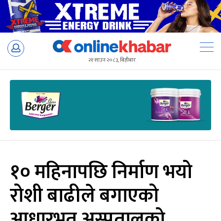
Skip
to
२१ साउन २०८३, बिहीबार
content
१० महिनापछि निर्माण भयो
रोशी बाढीले बगाएको
आधारभूत अस्पतालको