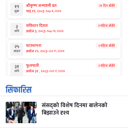
श्रीकृष्ण जन्माष्टमी व्रत
२९ दिन बाँकी
१९
-
भाद्र १९, २०८३
Sep 4, 2026
शुक्र
संविधान दिवस
१ महिना बाँकी
३
-
असोज ३, २०८३
Sep 19, 2026
शनि
घटस्थापना
२ महिना बाँकी
२५
-
असोज २५, २०८३
Oct 11, 2026
आइत
फूलपाती
२ महिना बाँकी
३१
-
असोज ३१ , २०८३
Oct 17, 2026
शनि
कार्तिक सङ्क्रान्ति
२ महिना बाँकी
१
सिफारिस
-
कार्तिक १, २०८३
Oct 18, 2026
आइत
संसद्को विशेष दिनमा बालेनको
महानवमी
२ महिना बाँकी
३
-
बिझाउने दृश्य
कार्तिक ३, २०८३
Oct 20, 2026
मंगल
विजयादशमी
२ महिना बाँकी
४