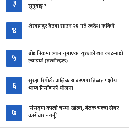
३
सुनुवाइ ?
शेरबहादुर देउवा साउन २६ गते स्वदेश फर्किने
४
ब्रोड पिकमा ज्यान गुमाएका युक्तको शव काठमाडौं
५
ल्याइयो (तस्वीरहरू)
सुरक्षा रिपोर्ट : प्राज्ञिक आवरणमा तिब्बत पक्षीय
६
भाष्य निर्माणको योजना
‘संसद्‍मा कालो चस्मा खोल्नू, बैठक चल्दा सेयर
७
कारोबार नगर्नू’