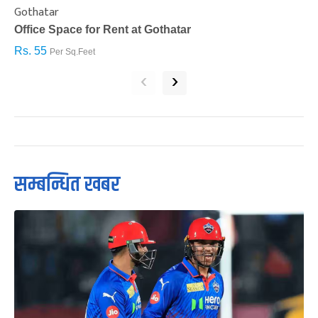
Gothatar
S
Office Space for Rent at Gothatar
H
Rs. 55
R
Per Sq.Feet
‹
›
सम्बन्धित खबर