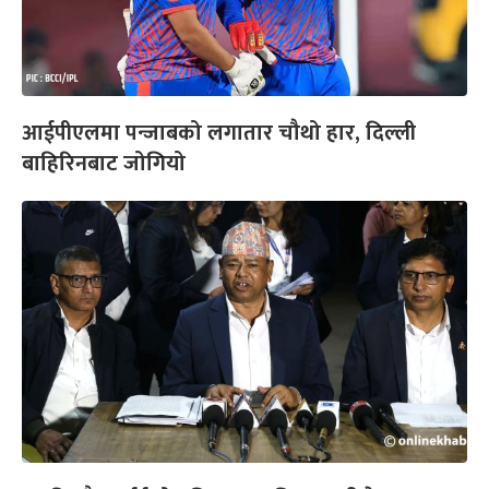
आईपीएलमा पन्जाबको लगातार चौथो हार, दिल्ली
बाहिरिनबाट जोगियो