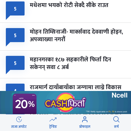
मधेशमा भयको रोटी सेक्दै सीके राउत
५
मोहन तिम्सिनाजी- मार्क्सवाद देववाणी होइन,
५
अपव्याख्या नगरौं
महानगरका १८७ सहकारीले फिर्ता दिन
५
सकेनन् सवा ८ अर्ब
राजमार्ग दायाँबायाँका जग्गामा लाग्ने विकास
४
कर ५ प्रतिशत बिन्दु बढाइँदै
सिरहामा ज्यान गुमाएका यादवको घटनाबारे
३
छानबिन गर्न समिति गठन
ताजा अपडेट
ट्रेन्डिङ
प्रोफाइल
सर्च