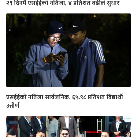
२९ दिनमै एसईईको नतिजा, ४ प्रतिशत बढीले सुधार
एसईईको नतिजा सार्वजनिक, ६५.९८ प्रतिशत विद्यार्थी
उत्तीर्ण