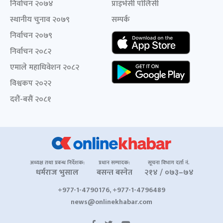
निर्वाचन २०७४
प्राइभेसी पोलिसी
स्थानीय चुनाव २०७९
सम्पर्क
निर्वाचन २०७९
निर्वाचन २०८२
एमाले महाधिवेशन २०८२
विश्वकप २०२२
दशैं-बसैं २०८१
अध्यक्ष तथा प्रबन्ध निर्देशक:
प्रधान सम्पादक:
सूचना विभाग दर्ता नं.
धर्मराज भुसाल
बसन्त बस्नेत
२१४ / ०७३–७४
+977-1-4790176, +977-1-4796489
news@onlinekhabar.com