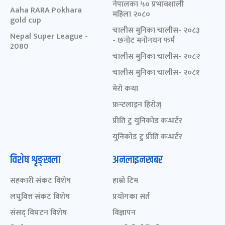
नेपालका ५० प्रभावशाली
Aaha RARA Pokhara
महिला २०८०
gold cup
चालीस मुनिका चालीस- २०८३
Nepal Super League -
- छनोट मनोनयन फर्म
2080
चालीस मुनिका चालीस- २०८२
चालीस मुनिका चालीस- २०८१
मेरो कथा
फ्रन्टलाइन हिरोज्
प्रीति टु युनिकोड कन्भर्टर
युनिकोड टु प्रीति कन्भर्टर
विशेष शृङ्खला
अनलाइनखबर
सहकारी संकट विशेष
हाम्रो टिम
लघुवित्त संकट विशेष
प्रयोगका सर्त
संसद् विघटन विशेष
विज्ञापन