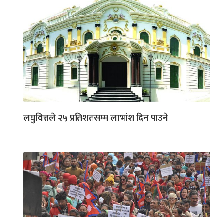
लघुवित्तले २५ प्रतिशतसम्म लाभांश दिन पाउने