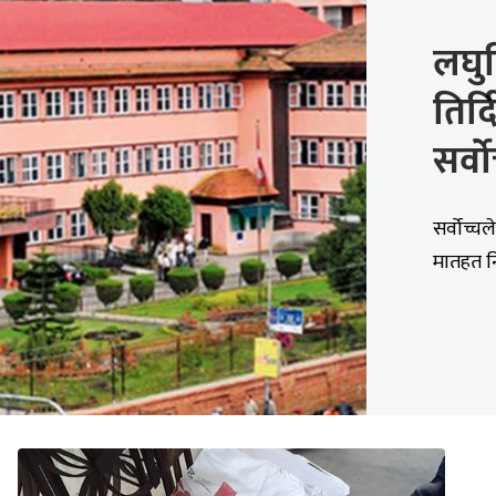
लघुव
तिर्
सर्व
सर्वोच्च
मातहत न