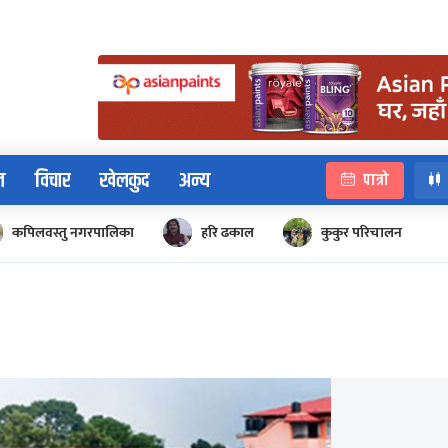
न
विचार
खेलकुद
अन्य
पात्रो
कपिलवस्तु नगरपालिका
हरि ढकाल
कुकुर परिचालन