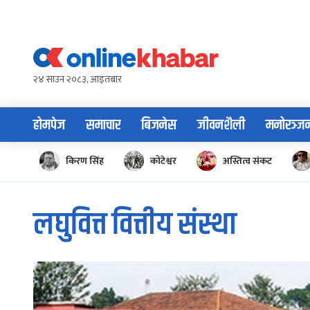
Skip
to
content
२४ साउन २०८३, आइतबार
होमपेज
समाचार
बिजनेस
जीवनशैली
मनोरञ्ज
किरण सिंह
कोटेश्वर
अस्तित्व संकट
लघुवित्त वित्तीय संस्था