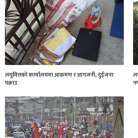
लघुवित्तको कार्यालयमा आक्रमण र आगजनी, दुईजना
लघ
पक्राउ
नप