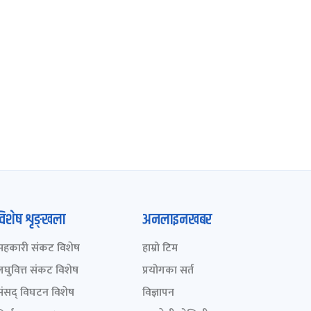
विशेष शृङ्खला
अनलाइनखबर
सहकारी संकट विशेष
हाम्रो टिम
लघुवित्त संकट विशेष
प्रयोगका सर्त
संसद् विघटन विशेष
विज्ञापन