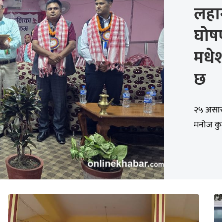
लहा
घोषण
मधेश
छ
२५ असार, 
मनोज कुम