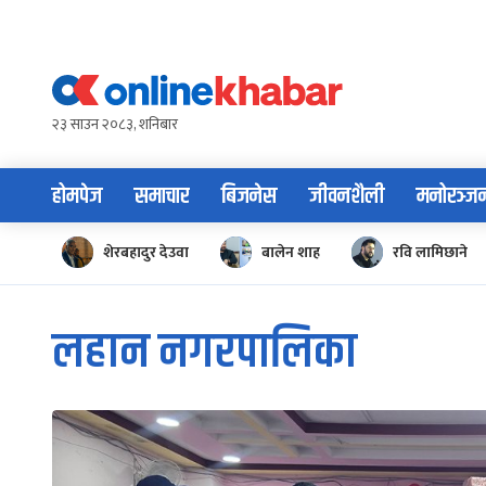
Skip
to
content
२३ साउन २०८३, शनिबार
होमपेज
समाचार
बिजनेस
जीवनशैली
मनोरञ्ज
शेरबहादुर देउवा
बालेन शाह
रवि लामिछाने
लहान नगरपालिका