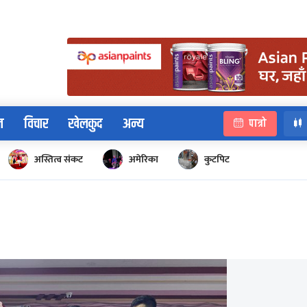
न
विचार
खेलकुद
अन्य
पात्रो
अस्तित्व संकट
अमेरिका
कुटपिट