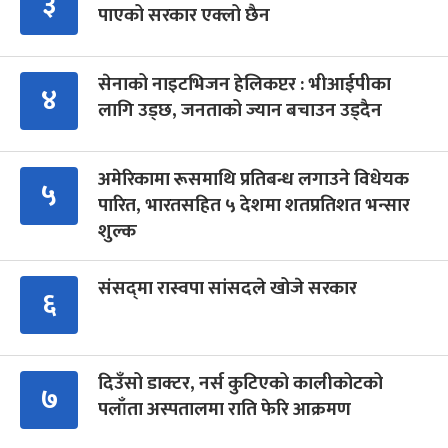
३
पाएको सरकार एक्लो छैन
सेनाको नाइटभिजन हेलिकप्टर : भीआईपीका
४
लागि उड्छ, जनताको ज्यान बचाउन उड्दैन
अमेरिकामा रूसमाथि प्रतिबन्ध लगाउने विधेयक
५
पारित, भारतसहित ५ देशमा शतप्रतिशत भन्सार
शुल्क
संसद्‍मा रास्वपा सांसदले खोजे सरकार
६
दिउँसो डाक्टर, नर्स कुटिएको कालीकोटको
७
पलाँता अस्पतालमा राति फेरि आक्रमण