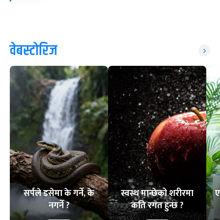
वेबस्टोरिज
सर्पले डसेमा के गर्ने, के
स्वस्थ मान्छेको शरीरमा
ए
नगर्ने ?
कति रगत हुन्छ ?