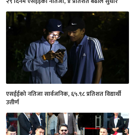
२९ दिनमै एसईईको नतिजा, ४ प्रतिशत बढीले सुधार
एसईईको नतिजा सार्वजनिक, ६५.९८ प्रतिशत विद्यार्थी
उत्तीर्ण