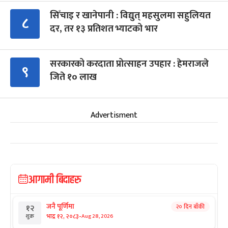
सिँचाइ र खानेपानी : विद्युत् महसुलमा सहुलियत
८
दर, तर १३ प्रतिशत भ्याटको भार
सरकारको करदाता प्रोत्साहन उपहार : हेमराजले
९
जिते १० लाख
Advertisment
आगामी बिदाहरु
जनै पूर्णिमा
२० दिन बाँकी
१२
-
भाद्र १२, २०८३
Aug 28, 2026
शुक्र