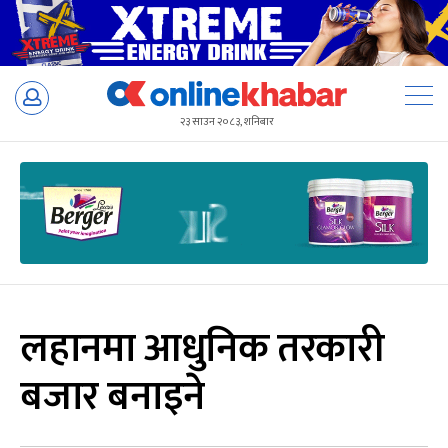
Skip
to
२३ साउन २०८३, शनिबार
content
लहानमा आधुनिक तरकारी
बजार बनाइने