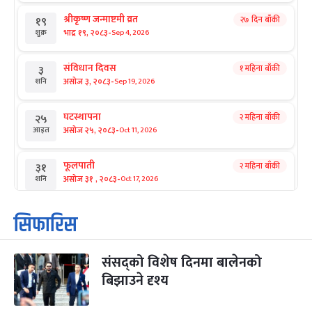
श्रीकृष्ण जन्माष्टमी व्रत
२७ दिन बाँकी
१९
-
भाद्र १९, २०८३
Sep 4, 2026
शुक्र
संविधान दिवस
१ महिना बाँकी
३
-
असोज ३, २०८३
Sep 19, 2026
शनि
घटस्थापना
२ महिना बाँकी
२५
-
असोज २५, २०८३
Oct 11, 2026
आइत
फूलपाती
२ महिना बाँकी
३१
-
असोज ३१ , २०८३
Oct 17, 2026
शनि
कार्तिक सङ्क्रान्ति
२ महिना बाँकी
१
सिफारिस
-
कार्तिक १, २०८३
Oct 18, 2026
आइत
संसद्को विशेष दिनमा बालेनको
महानवमी
२ महिना बाँकी
३
-
बिझाउने दृश्य
कार्तिक ३, २०८३
Oct 20, 2026
मंगल
विजयादशमी
२ महिना बाँकी