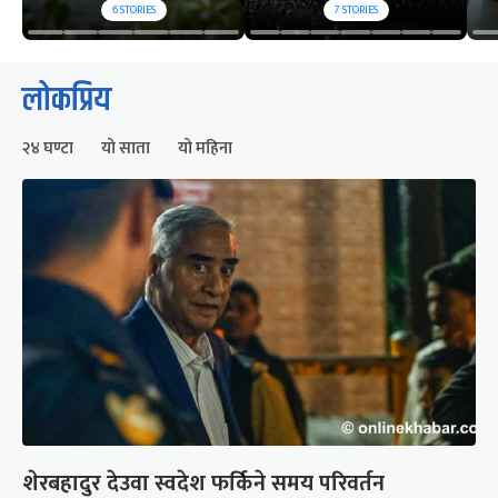
6
STORIES
7
STORIES
लोकप्रिय
२४ घण्टा
यो साता
यो महिना
शेरबहादुर देउवा स्वदेश फर्किने समय परिवर्तन