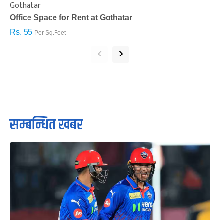
Gothatar
S
Office Space for Rent at Gothatar
H
Rs. 55
R
Per Sq.Feet
‹
›
सम्बन्धित खबर