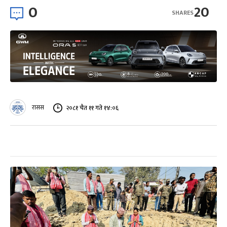
0
20
SHARES
रासस
२०८१ चैत ११ गते १४:०६