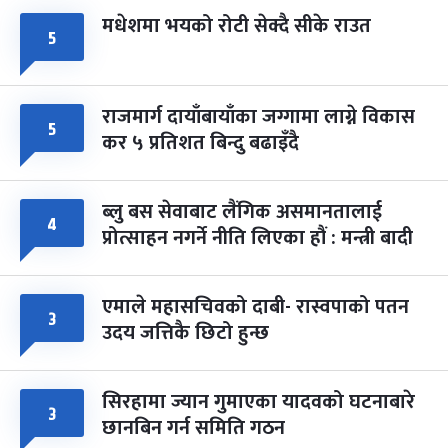
मधेशमा भयको रोटी सेक्दै सीके राउत
५
राजमार्ग दायाँबायाँका जग्गामा लाग्ने विकास
५
कर ५ प्रतिशत बिन्दु बढाइँदै
ब्लु बस सेवाबाट लैंगिक असमानतालाई
४
प्रोत्साहन नगर्ने नीति लिएका हौं : मन्त्री बादी
एमाले महासचिवको दाबी- रास्वपाको पतन
३
उदय जत्तिकै छिटो हुन्छ
सिरहामा ज्यान गुमाएका यादवको घटनाबारे
३
छानबिन गर्न समिति गठन