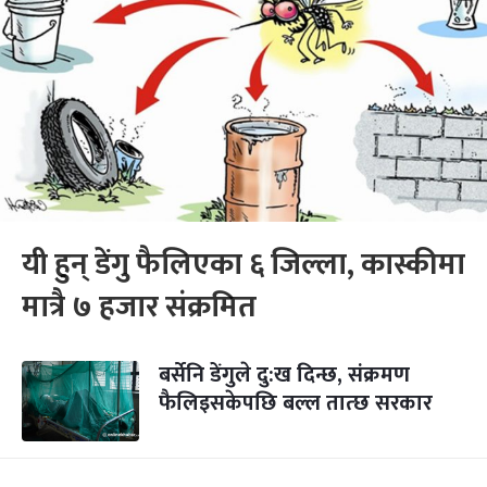
यी हुन् डेंगु फैलिएका ६ जिल्ला, कास्कीमा
मात्रै ७ हजार संक्रमित
बर्सेनि डेंगुले दु:ख दिन्छ, संक्रमण
फैलिइसकेपछि बल्ल तात्छ सरकार