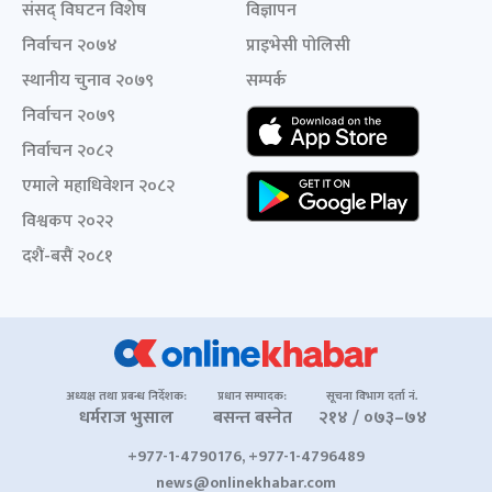
संसद् विघटन विशेष
विज्ञापन
निर्वाचन २०७४
प्राइभेसी पोलिसी
स्थानीय चुनाव २०७९
सम्पर्क
निर्वाचन २०७९
निर्वाचन २०८२
एमाले महाधिवेशन २०८२
विश्वकप २०२२
दशैं-बसैं २०८१
अध्यक्ष तथा प्रबन्ध निर्देशक:
प्रधान सम्पादक:
सूचना विभाग दर्ता नं.
धर्मराज भुसाल
बसन्त बस्नेत
२१४ / ०७३–७४
+977-1-4790176, +977-1-4796489
news@onlinekhabar.com