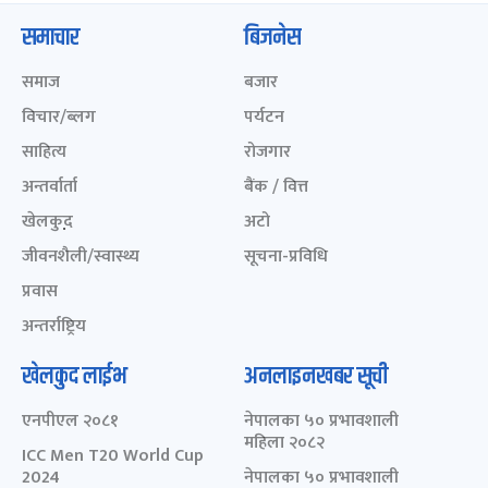
समाचार
बिजनेस
समाज
बजार
विचार/ब्लग
पर्यटन
साहित्य
रोजगार
अन्तर्वार्ता
बैंक / वित्त
खेलकुद़़
अटो
जीवनशैली/स्वास्थ्य
सूचना-प्रविधि
प्रवास
अन्तर्राष्ट्रिय
खेलकुद लाईभ
अनलाइनखबर सूची
एनपीएल २०८१
नेपालका ५० प्रभावशाली
महिला २०८२
ICC Men T20 World Cup
2024
नेपालका ५० प्रभावशाली