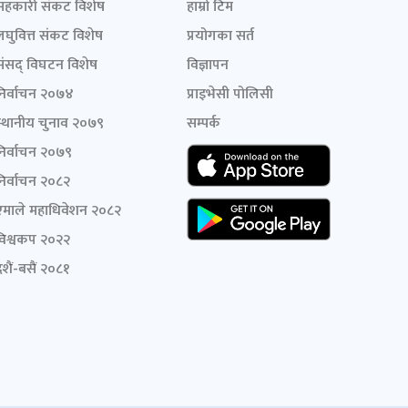
सहकारी संकट विशेष
हाम्रो टिम
लघुवित्त संकट विशेष
प्रयोगका सर्त
संसद् विघटन विशेष
विज्ञापन
निर्वाचन २०७४
प्राइभेसी पोलिसी
स्थानीय चुनाव २०७९
सम्पर्क
निर्वाचन २०७९
निर्वाचन २०८२
एमाले महाधिवेशन २०८२
विश्वकप २०२२
शैं-बसैं २०८१