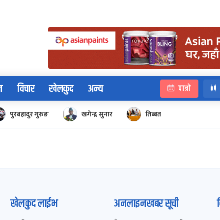
न
विचार
खेलकुद
अन्य
पात्रो
पुरबहादुर गुरुङ
खगेन्द्र सुनार
तिब्बत
खेलकुद लाईभ
अनलाइनखबर सूची