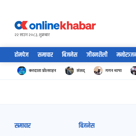
Skip
to
content
२२ साउन २०८३, शुक्रबार
होमपेज
समाचार
बिजनेस
जीवनशैली
मनोरञ्ज
करदाता प्रोत्साहन
संसद्
गगन थापा
समाचार
बिजनेस