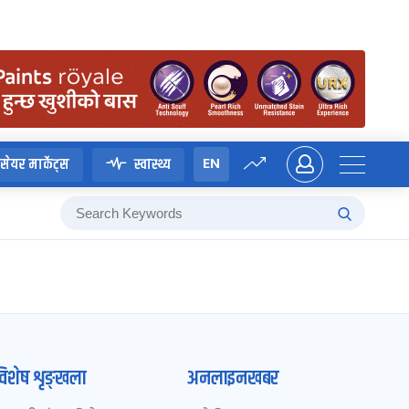
EN
सेयर मार्केट्स
स्वास्थ्य
विशेष शृङ्खला
अनलाइनखबर