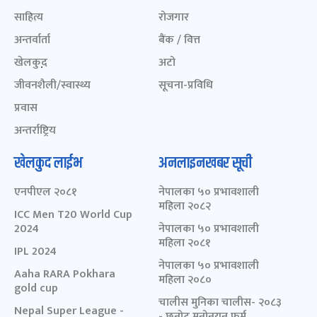
साहित्य
रोजगार
अन्तर्वार्ता
बैंक / वित्त
खेलकुद़़
अटो
जीवनशैली/स्वास्थ्य
सूचना-प्रविधि
प्रवास
अन्तर्राष्ट्रिय
खेलकुद लाईभ
अनलाइनखबर सूची
एनपीएल २०८१
नेपालका ५० प्रभावशाली
महिला २०८२
ICC Men T20 World Cup
2024
नेपालका ५० प्रभावशाली
महिला २०८१
IPL 2024
नेपालका ५० प्रभावशाली
Aaha RARA Pokhara
महिला २०८०
gold cup
चालीस मुनिका चालीस- २०८३
Nepal Super League -
- छनोट मनोनयन फर्म