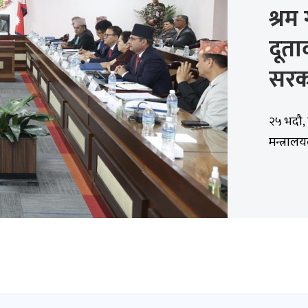
श्रम
दूता
सरक
२५ भदौ, 
मन्त्रालय