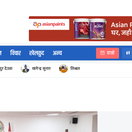
न
विचार
खेलकुद
अन्य
पात्रो
ुर देउवा
खगेन्द्र सुनार
तिब्बत