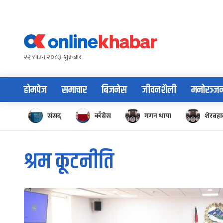
Skip
to
content
२२ साउन २०८३, शुक्रबार
होमपेज
समाचार
बिजनेस
जीवनशैली
मनोरञ्ज
संसद्
काँग्रेस
गगन थापा
शेरबहाद
श्रम कूटनीति