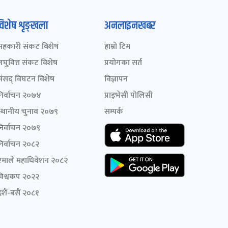
विशेष शृङ्खला
अनलाइनखबर
सहकारी संकट विशेष
हाम्रो टिम
लघुवित्त संकट विशेष
प्रयोगका सर्त
संसद् विघटन विशेष
विज्ञापन
निर्वाचन २०७४
प्राइभेसी पोलिसी
स्थानीय चुनाव २०७९
सम्पर्क
निर्वाचन २०७९
निर्वाचन २०८२
एमाले महाधिवेशन २०८२
विश्वकप २०२२
शैं-बसैं २०८१