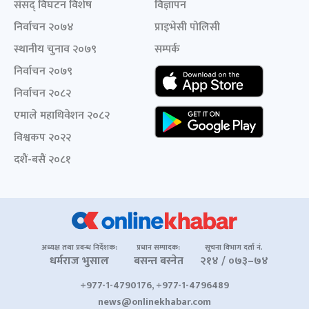
संसद् विघटन विशेष
विज्ञापन
निर्वाचन २०७४
प्राइभेसी पोलिसी
स्थानीय चुनाव २०७९
सम्पर्क
निर्वाचन २०७९
निर्वाचन २०८२
एमाले महाधिवेशन २०८२
विश्वकप २०२२
दशैं-बसैं २०८१
अध्यक्ष तथा प्रबन्ध निर्देशक:
प्रधान सम्पादक:
सूचना विभाग दर्ता नं.
धर्मराज भुसाल
बसन्त बस्नेत
२१४ / ०७३–७४
+977-1-4790176, +977-1-4796489
news@onlinekhabar.com