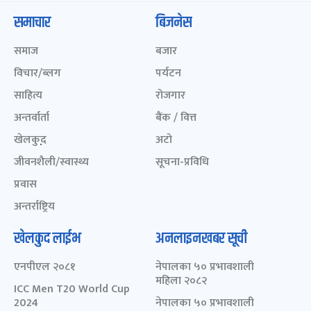
समाचार
बिजनेस
समाज
बजार
विचार/ब्लग
पर्यटन
साहित्य
रोजगार
अन्तर्वार्ता
बैंक / वित्त
खेलकुद़़
अटो
जीवनशैली/स्वास्थ्य
सूचना-प्रविधि
प्रवास
अन्तर्राष्ट्रिय
खेलकुद लाईभ
अनलाइनखबर सूची
एनपीएल २०८१
नेपालका ५० प्रभावशाली
महिला २०८२
ICC Men T20 World Cup
2024
नेपालका ५० प्रभावशाली