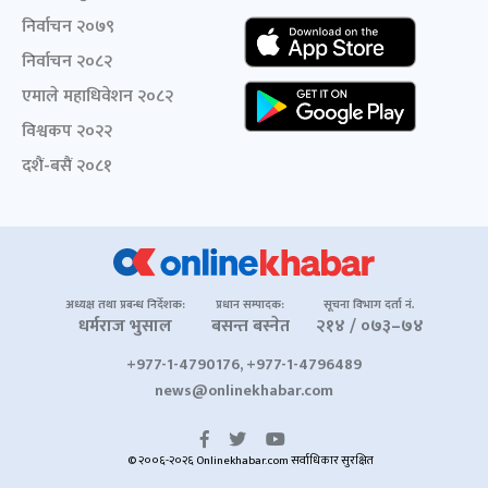
निर्वाचन २०७९
निर्वाचन २०८२
एमाले महाधिवेशन २०८२
विश्वकप २०२२
दशैं-बसैं २०८१
अध्यक्ष तथा प्रबन्ध निर्देशक:
प्रधान सम्पादक:
सूचना विभाग दर्ता नं.
धर्मराज भुसाल
बसन्त बस्नेत
२१४ / ०७३–७४
+977-1-4790176, +977-1-4796489
news@onlinekhabar.com
© २००६-२०२६ Onlinekhabar.com सर्वाधिकार सुरक्षित