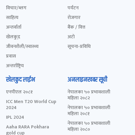
विचार/ब्लग
पर्यटन
साहित्य
रोजगार
अन्तर्वार्ता
बैंक / वित्त
खेलकुद़़
अटो
जीवनशैली/स्वास्थ्य
सूचना-प्रविधि
प्रवास
अन्तर्राष्ट्रिय
खेलकुद लाईभ
अनलाइनखबर सूची
एनपीएल २०८१
नेपालका ५० प्रभावशाली
महिला २०८२
ICC Men T20 World Cup
2024
नेपालका ५० प्रभावशाली
महिला २०८१
IPL 2024
नेपालका ५० प्रभावशाली
Aaha RARA Pokhara
महिला २०८०
gold cup