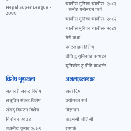
चालीस मुनिका चालीस- २०८३
Nepal Super League -
- छनोट मनोनयन फर्म
2080
चालीस मुनिका चालीस- २०८२
चालीस मुनिका चालीस- २०८१
मेरो कथा
फ्रन्टलाइन हिरोज्
प्रीति टु युनिकोड कन्भर्टर
युनिकोड टु प्रीति कन्भर्टर
विशेष शृङ्खला
अनलाइनखबर
सहकारी संकट विशेष
हाम्रो टिम
लघुवित्त संकट विशेष
प्रयोगका सर्त
संसद् विघटन विशेष
विज्ञापन
निर्वाचन २०७४
प्राइभेसी पोलिसी
स्थानीय चुनाव २०७९
सम्पर्क