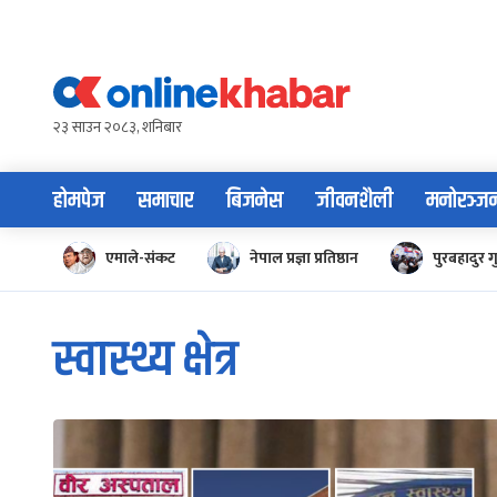
Skip
to
content
२३ साउन २०८३, शनिबार
होमपेज
समाचार
बिजनेस
जीवनशैली
मनोरञ्ज
एमाले-संकट
नेपाल प्रज्ञा प्रतिष्ठान
पुरबहादुर ग
स्वास्थ्य क्षेत्र