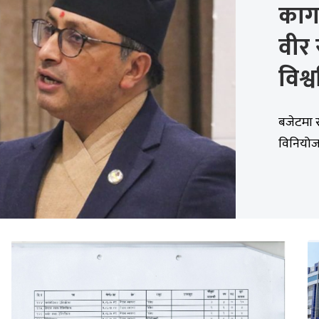
कागज
वीर र
विश्
बजेटमा स्
विनियोजन 