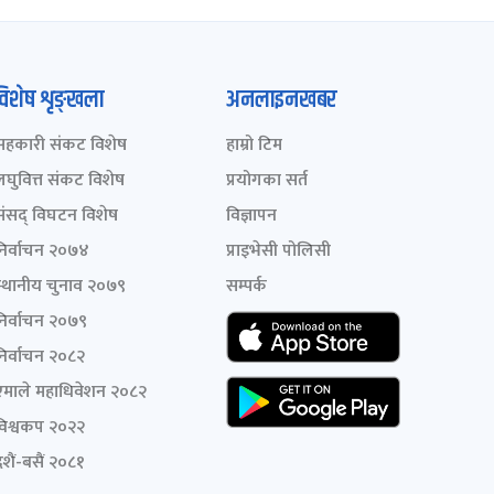
विशेष शृङ्खला
अनलाइनखबर
सहकारी संकट विशेष
हाम्रो टिम
लघुवित्त संकट विशेष
प्रयोगका सर्त
संसद् विघटन विशेष
विज्ञापन
निर्वाचन २०७४
प्राइभेसी पोलिसी
स्थानीय चुनाव २०७९
सम्पर्क
निर्वाचन २०७९
निर्वाचन २०८२
एमाले महाधिवेशन २०८२
विश्वकप २०२२
शैं-बसैं २०८१