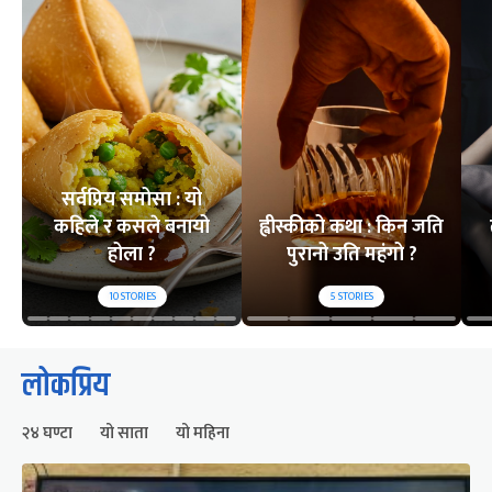
सर्वप्रिय समोसा : यो
कहिले र कसले बनायो
ह्वीस्कीको कथा : किन जति
होला ?
पुरानो उति महंगो ?
10
STORIES
5
STORIES
लोकप्रिय
२४ घण्टा
यो साता
यो महिना