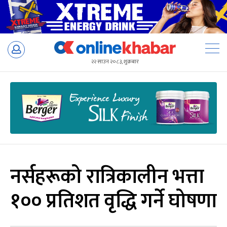
Skip
to
२२ साउन २०८३, शुक्रबार
content
नर्सहरूको रात्रिकालीन भत्ता
१०० प्रतिशत वृद्धि गर्ने घोषणा