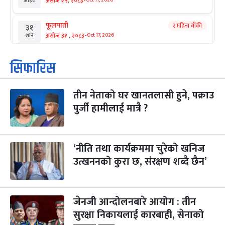
-
असोज २५, २०८३
Oct 11, 2026
आइत
फूलपाती
२ महिना बाँकी
३१
-
असोज ३१ , २०८३
Oct 17, 2026
शनि
कार्तिक सङ्क्रान्ति
२ महिना बाँकी
१
सिफारिस
-
कार्तिक १, २०८३
Oct 18, 2026
आइत
तीन नेताको घर खानतलासी हुने, पक्राउ
महानवमी
२ महिना बाँकी
३
-
पुर्जी हामीलाई मात्रै ?
कार्तिक ३, २०८३
Oct 20, 2026
मंगल
विजयादशमी
२ महिना बाँकी
४
-
कार्तिक ४, २०८३
Oct 21, 2026
बुध
‘नीति तथा कार्यक्रममा चुरेको खनिज
उत्खननको कुरा छ, संरक्षण शब्दै छैन’
पापा‌ङ्कुशा एकादशी व्रत
२ महिना बाँकी
५
-
कार्तिक ५, २०८३
Oct 22, 2026
बिहि
जेनजी आन्दोलनबारे आयोग : तीन
कुकुर तिहार
३ महिना बाँकी
२२
-
कार्तिक २२, २०८३
सुरक्षा निकायलाई कारबाही, सेनाको
Nov 8, 2026
आइत