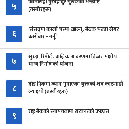
पर्वतारोही पुरबहादुर गुरुङको अन्त्येष्टि
५
(तस्वीरहरू)
‘संसद्‍मा कालो चस्मा खोल्नू, बैठक चल्दा सेयर
६
कारोबार नगर्नू’
सुरक्षा रिपोर्ट : प्राज्ञिक आवरणमा तिब्बत पक्षीय
७
भाष्य निर्माणको योजना
ब्रोड पिकमा ज्यान गुमाएका युक्तको शव काठमाडौं
८
ल्याइयो (तस्वीरहरू)
राष्ट्र बैंकको स्वायत्ततामा सरकारको उपहास
९