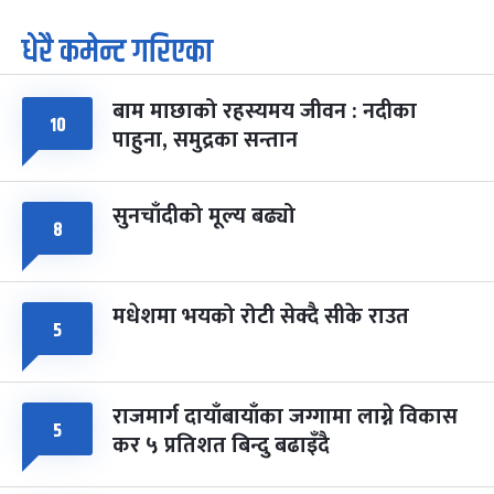
धेरै कमेन्ट गरिएका
पूर्णिमा व्रत
७ महिना बाँकी
७
-
चैत्र ७, २०८३
Mar 21, 2027
आइत
बाम माछाको रहस्यमय जीवन : नदीका
फागुपूर्णिमा
७ महिना बाँकी
८
१०
पाहुना, समुद्रका सन्तान
-
चैत्र ८, २०८३
Mar 22, 2027
सोम
सुनचाँदीको मूल्य बढ्यो
८
मधेशमा भयको रोटी सेक्दै सीके राउत
५
राजमार्ग दायाँबायाँका जग्गामा लाग्ने विकास
५
कर ५ प्रतिशत बिन्दु बढाइँदै