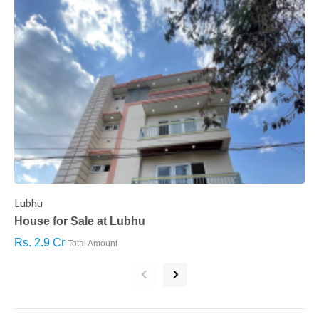
Lubhu
C
House for Sale at Lubhu
H
Rs. 2.9 Cr
R
Total Amount
‹
›