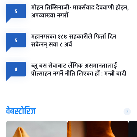
मोहन तिम्सिनाजी- मार्क्सवाद देववाणी होइन,
५
अपव्याख्या नगरौं
महानगरका १८७ सहकारीले फिर्ता दिन
५
सकेनन् सवा ८ अर्ब
ब्लु बस सेवाबाट लैंगिक असमानतालाई
४
प्रोत्साहन नगर्ने नीति लिएका हौं : मन्त्री बादी
वेबस्टोरिज