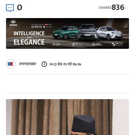
0
836
SHARES
अनलाइनखबर
२०८३ जेठ १५ गते १७:२७